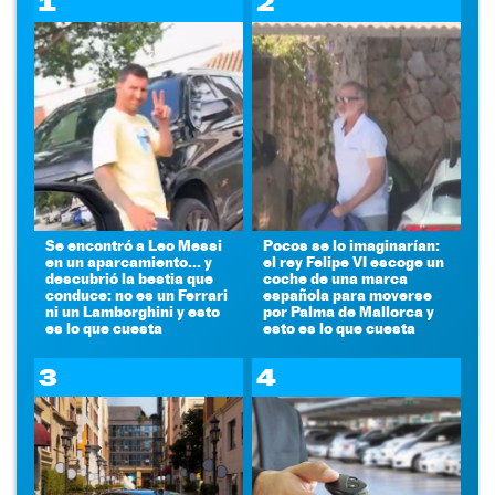
1
2
Se encontró a Leo Messi
Pocos se lo imaginarían:
en un aparcamiento... y
el rey Felipe VI escoge un
descubrió la bestia que
coche de una marca
conduce: no es un Ferrari
española para moverse
ni un Lamborghini y esto
por Palma de Mallorca y
es lo que cuesta
esto es lo que cuesta
3
4