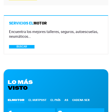
SERVICIOS EL
MOTOR
Encuentra los mejores talleres, seguros, autoescuelas,
neumáticos…
BUSCAR
LO MÁS
VISTO
ELMOTOR
EL HUFFPOST
EL PAÍS
AS
CADENA SER