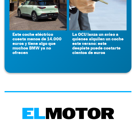
Este coche eléctrico
La OCU lanza un aviso a
cuesta menos de 14.000
quienes alquilen un coche
euros y tiene algo que
este verano: este
muchos BMW ya no
despiste puede costarte
ofrecen
cientos de euros