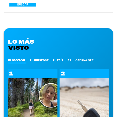
BUSCAR
LO MÁS
VISTO
ELMOTOR
EL HUFFPOST
EL PAÍS
AS
CADENA SER
1
2