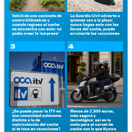
Volvió de una caminata de
La Guardia Civil advierte a
cuatro kilómetros y
quienes van a la playa:
cuando regresa al coche
nunca hagas esto con las
se encuentra con esto: no
llaves del coche, puede
podía creer la 'sorpresa'
arruinarte las vacaciones
3
4
¿Se puede pasar la ITV en
Menos de 2.500 euros,
una comunidad autónoma
más segura y
distinta a la de
tecnológica: así es la
matriculación del coche
moto para el carnet de
si te toca en vacaciones?
coche con la que Kymco