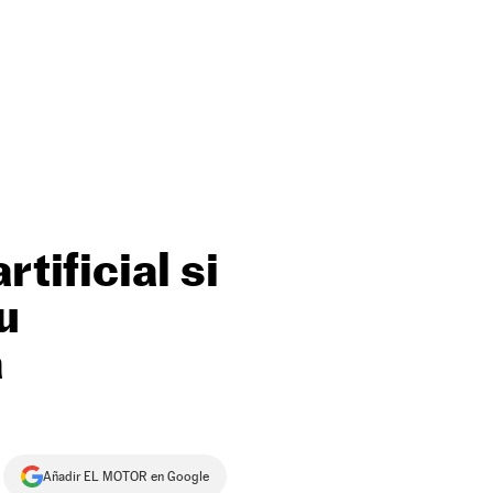
tificial si
u
a
Añadir EL MOTOR en Google