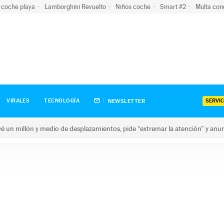
 coche playa
Lamborghini Revuelto
Niños coche
Smart #2
Multa con
SERVIC
VIRALES
TECNOLOGÍA
NEWSLETTER
revé un millón y medio de desplazamientos, pide “extremar la atención” y anu
n millón y medio de desplazamientos, pide “extremar la atención”