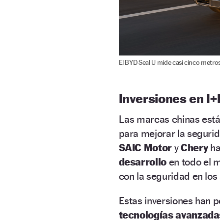
El BYD Seal U mide casi cinco metros
Inversiones en I+
Las marcas chinas están
para mejorar la seguri
SAIC Motor
y
Chery
ha
desarrollo
en todo el 
con la seguridad en los
Estas inversiones han p
tecnologías avanzada