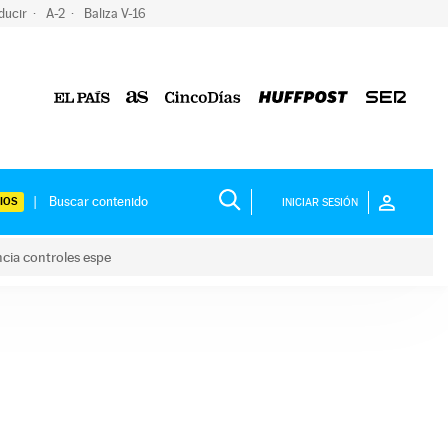
ducir
A-2
Baliza V-16
IOS
INICIAR SESIÓN
ncia controles espe
 y anuncia controles espe