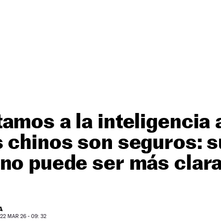
mos a la inteligencia ar
 chinos son seguros: s
no puede ser más clar
A
2 MAR 26 - 09: 32