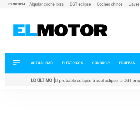
Alquilar coche Ibiza
DGT eclipse
Coches chinos
Llaves
ES NOTICIA:
ACTUALIDAD
ELÉCTRICOS
CONDUCIR
ACTUALIDAD
ELÉCTRICOS
CONDUCIR
PRUEBAS
PRUEBAS
Saltar
VIRALES
LO ÚLTIMO
El probable colapso tras el eclipse: la DGT p
al
PODCAST
LO ÚLTIMO
El probable colapso tras el eclipse: la DGT prevé u
contenido
MOTOS
TECNOLOGÍA
SUPERCOCHES
MOTORTV
PREMIOS
SERVICIOS