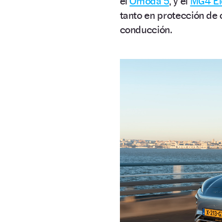
el
Omoda 5
, y el
MG4 El
tanto en protección de
conducción.