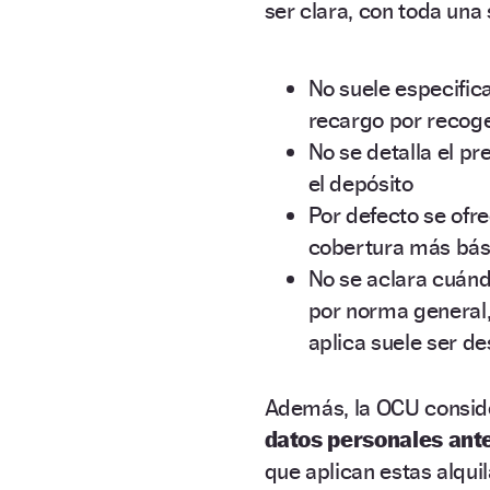
ser clara, con toda una
No suele especific
recargo por recoge
No se detalla el pr
el depósito
Por defecto se ofr
cobertura más bási
No se aclara cuándo
por norma general,
aplica suele ser d
Además, la OCU conside
datos personales ante
que aplican estas alqui