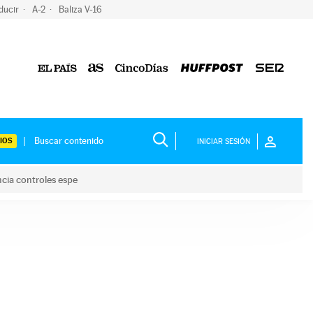
ducir
A-2
Baliza V-16
IOS
INICIAR SESIÓN
ncia controles espe
 y anuncia controles espe