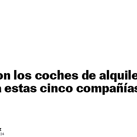
n los coches de alquile
a estas cinco compañía
Z
 24