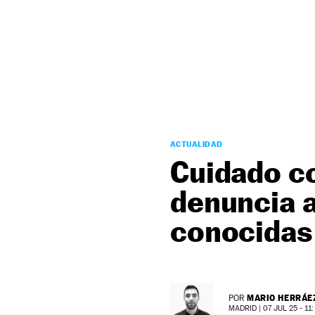
NEWSLETTER
SÍGUENOS
ACTUALIDAD
Cuidado co
denuncia 
conocidas
MARIO HERRÁE
POR
MADRID |
07 JUL 25 - 11: