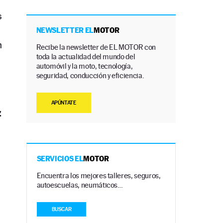
s
NEWSLETTER EL
MOTOR
n
Recibe la newsletter de EL MOTOR con
toda la actualidad del mundo del
automóvil y la moto, tecnología,
seguridad, conducción y eficiencia.
APÚNTATE
z
SERVICIOS EL
MOTOR
Encuentra los mejores talleres, seguros,
autoescuelas, neumáticos…
BUSCAR