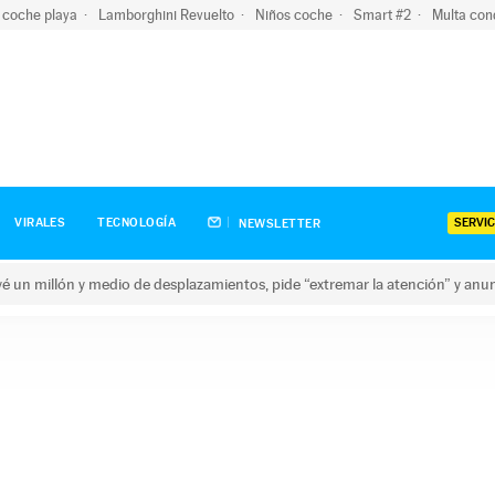
 coche playa
Lamborghini Revuelto
Niños coche
Smart #2
Multa con
SERVIC
VIRALES
TECNOLOGÍA
NEWSLETTER
revé un millón y medio de desplazamientos, pide “extremar la atención” y anu
n millón y medio de desplazamientos, pide “extremar la atención”