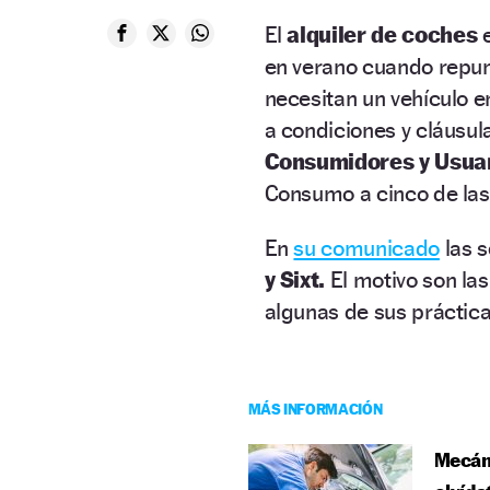
El
alquiler de coches
e
en verano cuando repun
necesitan un vehículo 
a condiciones y cláusul
Consumidores y Usua
Consumo a cinco de la
En
su comunicado
las 
y Sixt.
El motivo son la
algunas de sus práctic
MÁS INFORMACIÓN
Mecáni