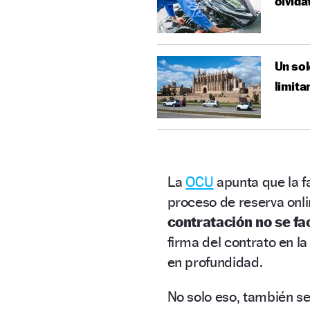
olvída
Un sol
limita
La
OCU
apunta que la f
proceso de reserva onli
contratación no se fa
firma del contrato en la
en profundidad.
No solo eso, también se