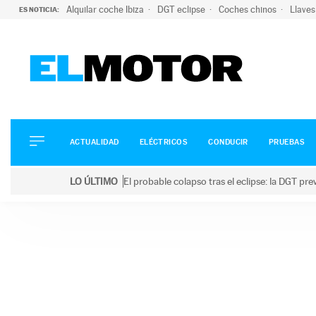
Alquilar coche Ibiza
DGT eclipse
Coches chinos
Llaves
ES NOTICIA:
ACTUALIDAD
ELÉCTRICOS
CONDUCIR
ACTUALIDAD
ELÉCTRICOS
CONDUCIR
PRUEBAS
PRUEBAS
Saltar
VIRALES
LO ÚLTIMO
El probable colapso tras el eclipse: la DGT p
al
PODCAST
LO ÚLTIMO
El probable colapso tras el eclipse: la DGT prevé u
contenido
MOTOS
TECNOLOGÍA
SUPERCOCHES
MOTORTV
PREMIOS
SERVICIOS