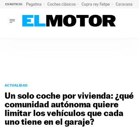
Pegatina
Coches clásicos
Cupra rey Felipe
Caravana lig
ES NOTICIA:
LO ÚLTIMO
¿Conocías esta pegatina de moda?: puede salvar tu coche d
LO ÚLTIMO
¿Conocías esta pegatina de moda?: puede salvar tu coche de
ACTUALIDAD
ELÉCTRICOS
CONDUCIR
PRUEBAS
Saltar
VIRALES
al
ACTUALIDAD
PODCAST
contenido
Un solo coche por vivienda: ¿qué
MOTOS
comunidad autónoma quiere
TECNOLOGÍA
limitar los vehículos que cada
SUPERCOCHES
MOTORTV
uno tiene en el garaje?
PREMIOS
SERVICIOS