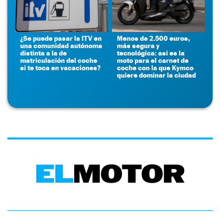
¿Se puede pasar la ITV en
Menos de 2.500 euros,
una comunidad autónoma
más segura y
distinta a la de
tecnológica: así es la
matriculación del coche
moto para el carnet de
si te toca en vacaciones?
coche con la que Kymco
quiere dominar la ciudad