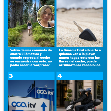
Volvió de una caminata de
La Guardia Civil advierte a
cuatro kilómetros y
quienes van a la playa:
cuando regresa al coche
nunca hagas esto con las
se encuentra con esto: no
llaves del coche, puede
podía creer la 'sorpresa'
arruinarte las vacaciones
3
4