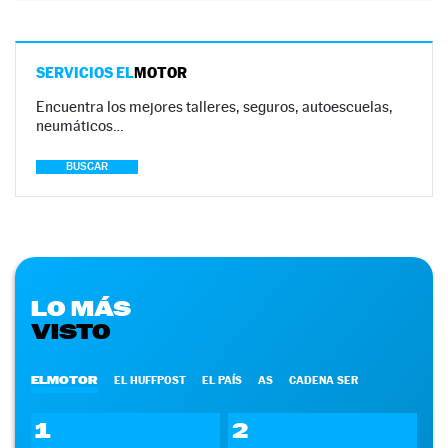
SERVICIOS EL
MOTOR
Encuentra los mejores talleres, seguros, autoescuelas,
neumáticos…
BUSCAR
LO MÁS
VISTO
ELMOTOR
EL HUFFPOST
EL PAÍS
AS
CADENA SER
1
2