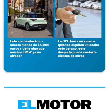
Este coche eléctrico
La OCU lanza un aviso a
cuesta menos de 14.000
quienes alquilen un coche
euros y tiene algo que
este verano: este
muchos BMW ya no
despiste puede costarte
ofrecen
cientos de euros