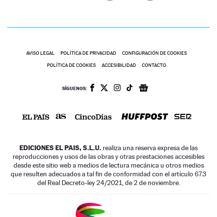
AVISO LEGAL
POLÍTICA DE PRIVACIDAD
CONFIGURACIÓN DE COOKIES
POLÍTICA DE COOKIES
ACCESIBILIDAD
CONTACTO
SÍGUENOS:
EDICIONES EL PAIS, S.L.U.
realiza una reserva expresa de las
reproducciones y usos de las obras y otras prestaciones accesibles
desde este sitio web a medios de lectura mecánica u otros medios
que resulten adecuados a tal fin de conformidad con el artículo 67.3
del Real Decreto-ley 24/2021, de 2 de noviembre.