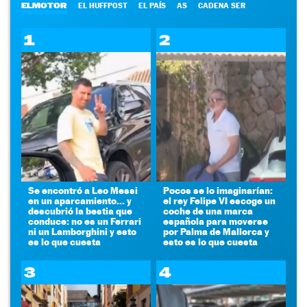
ELMOTOR
EL HUFFPOST
EL PAÍS
AS
CADENA SER
1
2
Se encontró a Leo Messi
Pocos se lo imaginarían:
en un aparcamiento... y
el rey Felipe VI escoge un
descubrió la bestia que
coche de una marca
conduce: no es un Ferrari
española para moverse
ni un Lamborghini y esto
por Palma de Mallorca y
es lo que cuesta
esto es lo que cuesta
3
4