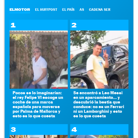
ELMOTOR
EL HUFFPOST
EL PAÍS
AS
CADENA SER
1
2
Pocos se lo imaginarían:
Se encontró a Leo Messi
el rey Felipe VI escoge un
en un aparcamiento... y
coche de una marca
descubrió la bestia que
española para moverse
conduce: no es un Ferrari
por Palma de Mallorca y
ni un Lamborghini y esto
esto es lo que cuesta
es lo que cuesta
3
4