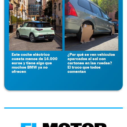
Este coche eléctrico
¿Por qué se ven vehículos
cuesta menos de 14.000
aparcados al sol con
euros y tiene algo que
cartones en las ruedas?
muchos BMW ya no
El truco que todos
ofrecen
comentan