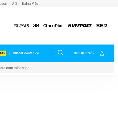
ducir
A-2
Baliza V-16
IOS
INICIAR SESIÓN
ncia controles espe
 y anuncia controles espe