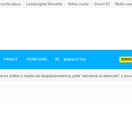
 coche playa
Lamborghini Revuelto
Niños coche
Smart #2
Multa con
SERVIC
VIRALES
TECNOLOGÍA
NEWSLETTER
revé un millón y medio de desplazamientos, pide “extremar la atención” y anu
n millón y medio de desplazamientos, pide “extremar la atención”