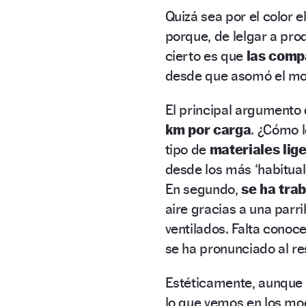
Quizá sea por el color e
porque, de lelgar a pro
cierto es que
las comp
desde que asomó el mor
El principal argumento 
km por carga
. ¿Cómo 
tipo de
materiales lig
desde los más ‘habitua
En segundo,
se ha tra
aire gracias a una parr
ventilados. Falta conoc
se ha pronunciado al re
Estéticamente, aunque 
lo que vemos en los mod