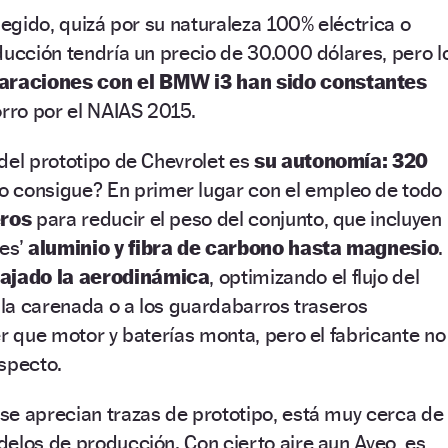
legido, quizá por su naturaleza 100% eléctrica o
ducción tendría un precio de 30.000 dólares, pero l
araciones con el BMW i3 han sido constantes
ro por el NAIAS 2015.
del prototipo de Chevrolet es
su autonomía: 320
lo consigue? En primer lugar con el empleo de todo
eros
para reducir el peso del conjunto, que incluyen
les’
aluminio y fibra de carbono hasta magnesio
.
bajado la aerodinámica
, optimizando el flujo del
illa carenada o a los guardabarros traseros
er que motor y baterías monta, pero el fabricante no
specto.
se aprecian trazas de prototipo, está muy cerca de
elos de producción. Con cierto aire aun Aveo, es