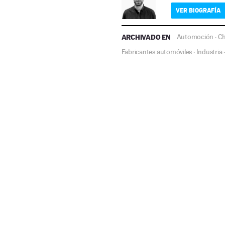
VER BIOGRAFÍA
ARCHIVADO EN
Automoción
Ch
·
Fabricantes automóviles
Industria
·