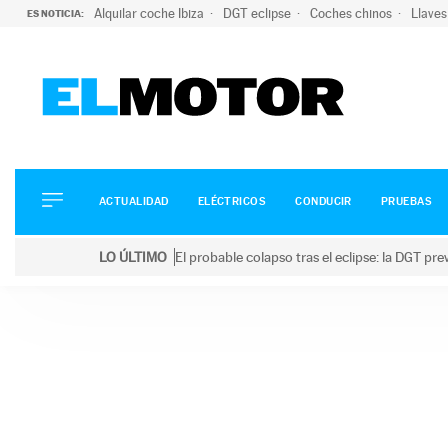
Alquilar coche Ibiza
DGT eclipse
Coches chinos
Llaves
ES NOTICIA:
ACTUALIDAD
ELÉCTRICOS
CONDUCIR
ACTUALIDAD
ELÉCTRICOS
CONDUCIR
PRUEBAS
PRUEBAS
Saltar
VIRALES
LO ÚLTIMO
El probable colapso tras el eclipse: la DGT p
al
PODCAST
LO ÚLTIMO
El probable colapso tras el eclipse: la DGT prevé u
contenido
MOTOS
TECNOLOGÍA
SUPERCOCHES
MOTORTV
PREMIOS
SERVICIOS