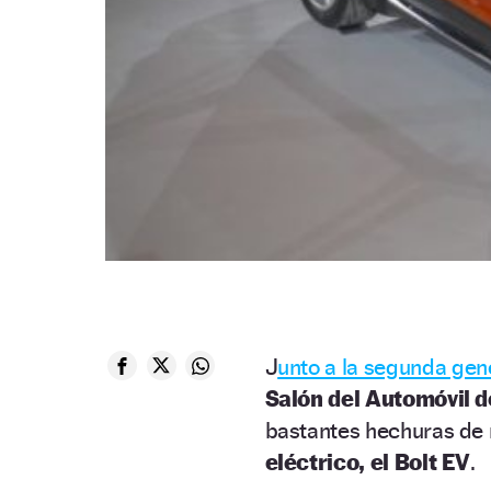
J
unto a la segunda gene
Salón del Automóvil d
bastantes hechuras de 
eléctrico, el Bolt EV
.