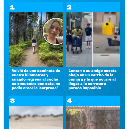
1
2
Volvió de una caminata de
Lanzan a su amigo cuesta
cuatro kilómetros y
abajo en un carrito de la
cuando regresa al coche
compra y lo que ocurre al
se encuentra con esto: no
llegar a la carretera
podía creer la 'sorpresa'
parece imposible
3
4