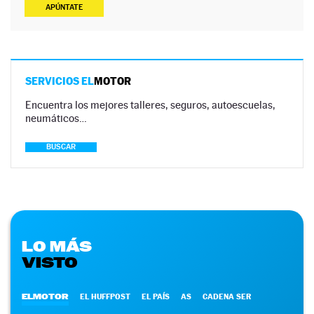
APÚNTATE
SERVICIOS EL
MOTOR
Encuentra los mejores talleres, seguros, autoescuelas,
neumáticos…
BUSCAR
LO MÁS
VISTO
ELMOTOR
EL HUFFPOST
EL PAÍS
AS
CADENA SER