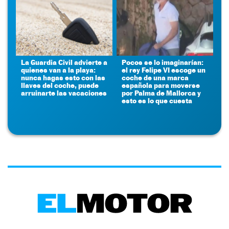
La Guardia Civil advierte a
Pocos se lo imaginarían:
quienes van a la playa:
el rey Felipe VI escoge un
nunca hagas esto con las
coche de una marca
llaves del coche, puede
española para moverse
arruinarte las vacaciones
por Palma de Mallorca y
esto es lo que cuesta