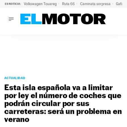
Volkswagen Touareg
Ruta 66
Caminata sorpresa
Gafas 
ES NOTICIA:
LO ÚLTIMO
Ni se te ocurra usar las gafas del eclipse al volante: el moti
LO ÚLTIMO
Ni se te ocurra usar las gafas del eclipse al volante: el motiv
ACTUALIDAD
ELÉCTRICOS
CONDUCIR
PRUEBAS
Saltar
VIRALES
al
ACTUALIDAD
PODCAST
contenido
Esta isla española va a limitar
MOTOS
por ley el número de coches que
TECNOLOGÍA
podrán circular por sus
SUPERCOCHES
MOTORTV
carreteras: será un problema en
PREMIOS
verano
SERVICIOS