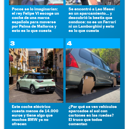
Pocos se lo imaginarían:
Se encontró a Leo Messi
el rey Felipe VI escoge un
en un aparcamiento... y
coche de una marca
descubrió la bestia que
española para moverse
conduce: no es un Ferrari
por Palma de Mallorca y
ni un Lamborghini y esto
esto es lo que cuesta
es lo que cuesta
3
4
Este coche eléctrico
¿Por qué se ven vehículos
cuesta menos de 14.000
aparcados al sol con
euros y tiene algo que
cartones en las ruedas?
muchos BMW ya no
El truco que todos
ofrecen
comentan