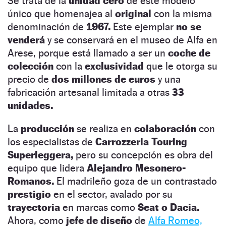
Se trata de la
unidad cero
de este modelo
único que homenajea al
original
con la misma
denominación de
1967.
Este ejemplar
no se
venderá
y se conservará en el museo de Alfa en
Arese, porque está llamado a ser un
coche de
colección
con la
exclusividad
que le otorga su
precio de
dos millones de euros
y una
fabricación artesanal limitada a otras
33
unidades.
La
producción
se realiza en
colaboración
con
los especialistas de
Carrozzeria Touring
Superleggera,
pero su concepción es obra del
equipo que lidera
Alejandro Mesonero-
Romanos.
El madrileño goza de un contrastado
prestigio
en el sector, avalado por su
trayectoria
en marcas como
Seat o Dacia.
Ahora, como
jefe de diseño
de
Alfa Romeo,