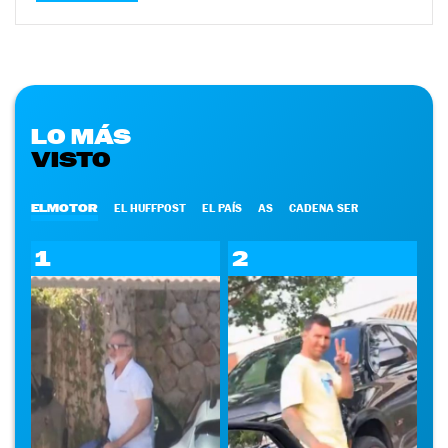
LO MÁS
VISTO
ELMOTOR
EL HUFFPOST
EL PAÍS
AS
CADENA SER
1
2