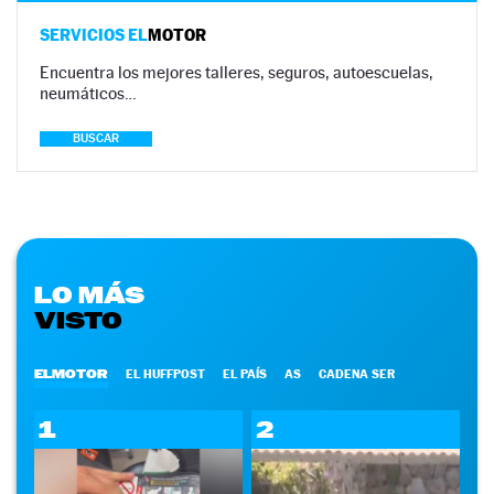
SERVICIOS EL
MOTOR
Encuentra los mejores talleres, seguros, autoescuelas,
neumáticos…
BUSCAR
LO MÁS
VISTO
ELMOTOR
EL HUFFPOST
EL PAÍS
AS
CADENA SER
1
2