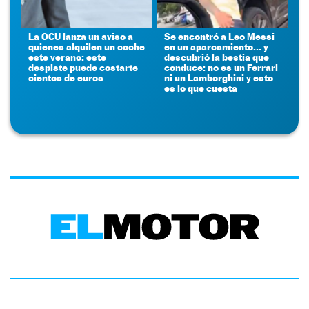
La OCU lanza un aviso a
Se encontró a Leo Messi
quienes alquilen un coche
en un aparcamiento... y
este verano: este
descubrió la bestia que
despiste puede costarte
conduce: no es un Ferrari
cientos de euros
ni un Lamborghini y esto
es lo que cuesta