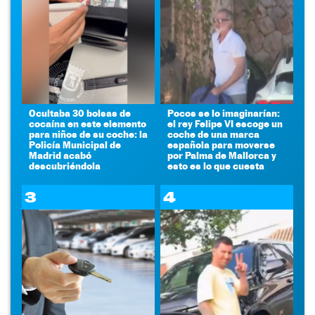
Ocultaba 30 bolsas de
Pocos se lo imaginarían:
cocaína en este elemento
el rey Felipe VI escoge un
para niños de su coche: la
coche de una marca
Policía Municipal de
española para moverse
Madrid acabó
por Palma de Mallorca y
descubriéndola
esto es lo que cuesta
3
4