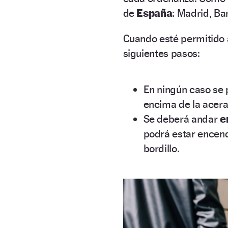
de
España
: Madrid, Bar
Cuando esté permitido a
siguientes pasos:
En ningún caso se
encima de la acera
Se deberá andar
e
podrá estar encend
bordillo.