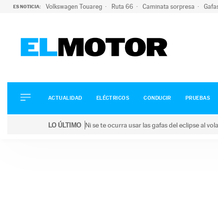
Volkswagen Touareg
Ruta 66
Caminata sorpresa
Gafa
ES NOTICIA:
ACTUALIDAD
ELÉCTRICOS
CONDUCIR
ACTUALIDAD
ELÉCTRICOS
CONDUCIR
PRUEBAS
PRUEBAS
Saltar
VIRALES
LO ÚLTIMO
Ni se te ocurra usar las gafas del eclipse al v
al
PODCAST
LO ÚLTIMO
Ni se te ocurra usar las gafas del eclipse al volant
contenido
MOTOS
TECNOLOGÍA
SUPERCOCHES
MOTORTV
PREMIOS
SERVICIOS