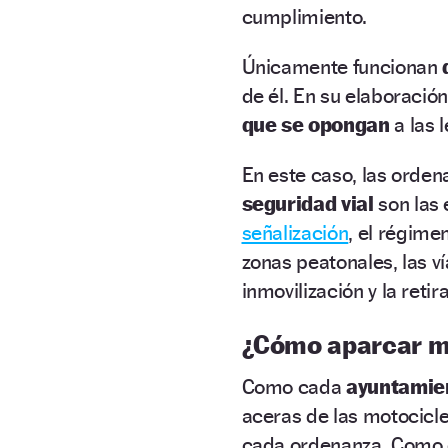
cumplimiento.
Únicamente funcionan
de él. En su elaboraci
que se opongan
a las 
En este caso, las orde
seguridad vial
son las 
señalización
, el régime
zonas peatonales, las v
inmovilización y la retir
¿Cómo aparcar m
Como cada
ayuntamie
aceras de las motocicle
cada ordenanza. Como 