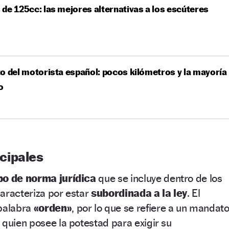
de 125cc: las mejores alternativas a los escúteres
o del motorista español: pocos kilómetros y la mayoría
o
cipales
po de norma jurídica
que se incluye dentro de los
aracteriza por estar
subordinada a la ley
. El
 palabra
«orden»
, por lo que se refiere a un mandat
 quien posee la potestad para exigir su