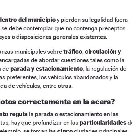
dentro del municipio
y pierden su legalidad fuera
ón se debe contemplar que no contenga preceptos
leyes o disposiciones generales existentes.
nanzas municipales sobre
tráfico
,
circulación
y
encargadas de abordar cuestiones tales como la
n de
parada y estacionamiento
, la regulación de
ías preferentes, los vehículos abandonados y la
ada de vehículos, entre otras.
otos correctamente en la acera?
nto regula
la parada o estacionamiento en las
tas, hay que profundizar en las
particularidades
d
ejemplo, se toman las
cinco
ciudades principales