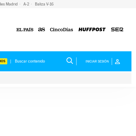
des Madrid
A-2
Baliza V-16
IOS
INICIAR SESIÓN