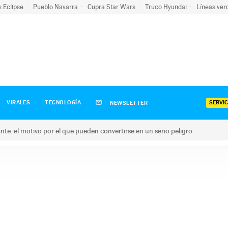
s Eclipse
Pueblo Navarra
Cupra Star Wars
Truco Hyundai
Líneas ver
SERVIC
VIRALES
TECNOLOGÍA
NEWSLETTER
olante: el motivo por el que pueden convertirse en un serio peligro
e: el motivo por el que pueden convertirse en un serio peligro