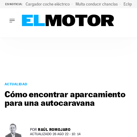
Cargador coche eléctrico
Multa conducir chanclas
Eclipse
ES NOTICIA:
LO ÚLTIMO
El hiperdeportivo que desafía todas las tendencias: V12 a
LO ÚLTIMO
El hiperdeportivo que desafía todas las tendencias: V12 at
ACTUALIDAD
ELÉCTRICOS
CONDUCIR
PRUEBAS
Saltar
VIRALES
al
ACTUALIDAD
PODCAST
contenido
Cómo encontrar aparcamiento
MOTOS
para una autocaravana
TECNOLOGÍA
SUPERCOCHES
MOTORTV
PREMIOS
RAÚL ROMOJARO
POR
SERVICIOS
ACTUALIZADO 26 AGO 22 - 10: 14