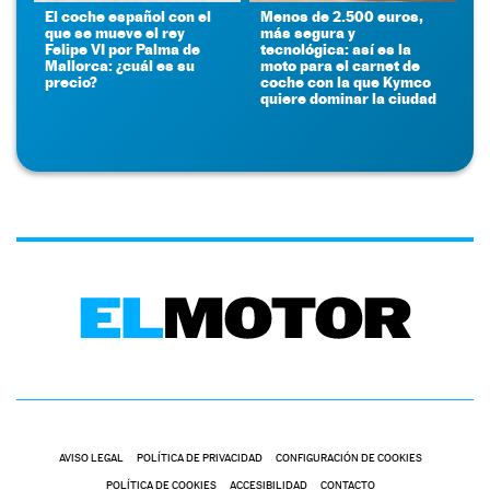
El coche español con el
Menos de 2.500 euros,
que se mueve el rey
más segura y
Felipe VI por Palma de
tecnológica: así es la
Mallorca: ¿cuál es su
moto para el carnet de
precio?
coche con la que Kymco
quiere dominar la ciudad
AVISO LEGAL
POLÍTICA DE PRIVACIDAD
CONFIGURACIÓN DE COOKIES
POLÍTICA DE COOKIES
ACCESIBILIDAD
CONTACTO