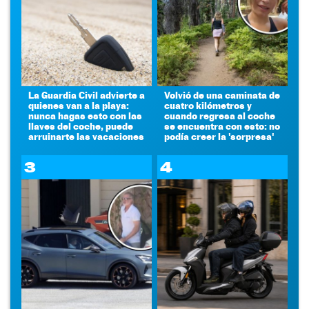
La Guardia Civil advierte a
Volvió de una caminata de
quienes van a la playa:
cuatro kilómetros y
nunca hagas esto con las
cuando regresa al coche
llaves del coche, puede
se encuentra con esto: no
arruinarte las vacaciones
podía creer la 'sorpresa'
3
4