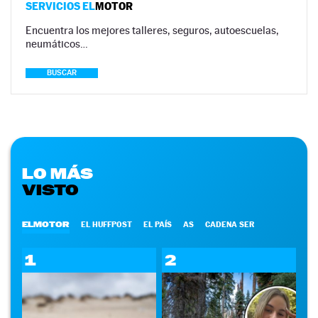
SERVICIOS EL
MOTOR
Encuentra los mejores talleres, seguros, autoescuelas,
neumáticos…
BUSCAR
LO MÁS
VISTO
ELMOTOR
EL HUFFPOST
EL PAÍS
AS
CADENA SER
1
2