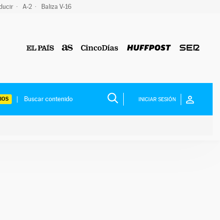
ducir
A-2
Baliza V-16
IOS
INICIAR SESIÓN
ium