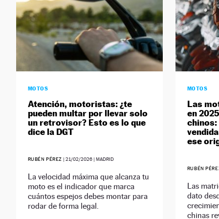
MOTOS
MOTOS
Atención, motoristas: ¿te
Las mot
pueden multar por llevar solo
en 2025
un retrovisor? Esto es lo que
chinos:
dice la DGT
vendida
ese ori
RUBÉN PÉREZ
|
21/02/2026
| MADRID
RUBÉN PÉRE
La velocidad máxima que alcanza tu
Las matri
moto es el indicador que marca
dato des
cuántos espejos debes montar para
crecimien
rodar de forma legal.
chinas re