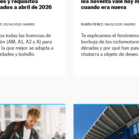
s y requisitos
los noventa vale hoy 
zados a abril de 2026
cuando era nueva
Z
|
05/04/2026
| MADRID
RUBÉN PÉREZ
|
09/03/2026
| MADRID
s todas las licencias de
Te explicamos el fenómeno
ón (AM, A1, A2 y A) para
burbuja de los ciclomotore
s la que mejor se adapta a
décadas y por qué han pas
idades y bolsillo.
chatarra a objeto de deseo