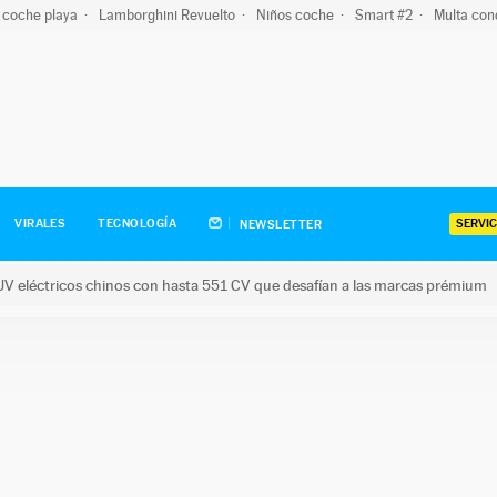
 coche playa
Lamborghini Revuelto
Niños coche
Smart #2
Multa con
SERVIC
VIRALES
TECNOLOGÍA
NEWSLETTER
V eléctricos chinos con hasta 551 CV que desafían a las marcas prémium
tricos chinos con hasta 551 CV que desafían a las marcas prém