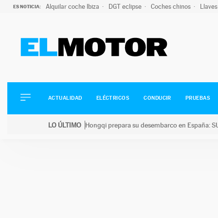
Alquilar coche Ibiza
DGT eclipse
Coches chinos
Llaves
ES NOTICIA:
ACTUALIDAD
ELÉCTRICOS
CONDUCIR
ACTUALIDAD
ELÉCTRICOS
CONDUCIR
PRUEBAS
PRUEBAS
Saltar
VIRALES
LO ÚLTIMO
Hongqi prepara su desembarco en España: SU
al
PODCAST
LO ÚLTIMO
Hongqi prepara su desembarco en España: SUV eléc
contenido
MOTOS
TECNOLOGÍA
SUPERCOCHES
MOTORTV
PREMIOS
SERVICIOS