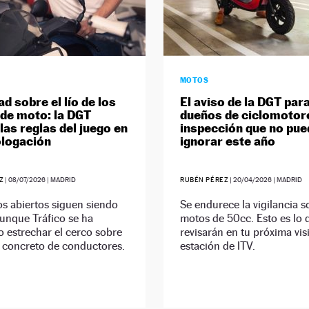
MOTOS
d sobre el lío de los
El aviso de la DGT para
de moto: la DGT
dueños de ciclomotore
las reglas del juego en
inspección que no pu
logación
ignorar este año
Z
|
08/07/2026
| MADRID
RUBÉN PÉREZ
|
20/04/2026
| MADRID
s abiertos siguen siendo
Se endurece la vigilancia s
aunque Tráfico se ha
motos de 50cc. Esto es lo 
 estrechar el cerco sobre
revisarán en tu próxima visi
 concreto de conductores.
estación de ITV.