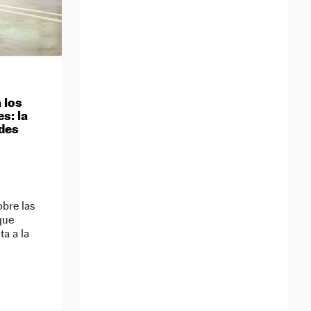
 los
s: la
edes
obre las
que
ta a la