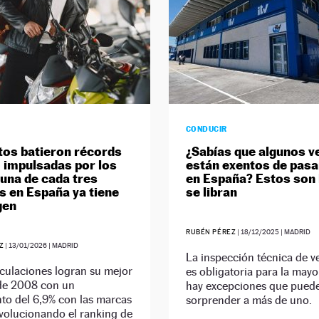
CONDUCIR
os batieron récords
¿Sabías que algunos v
 impulsadas por los
están exentos de pasar
 una de cada tres
en España? Estos son 
s en España ya tiene
se libran
gen
RUBÉN PÉREZ
|
18/12/2025
| MADRID
Z
|
13/01/2026
| MADRID
La inspección técnica de v
culaciones logran su mejor
es obligatoria para la mayo
de 2008 con un
hay excepciones que pued
to del 6,9% con las marcas
sorprender a más de uno.
volucionando el ranking de