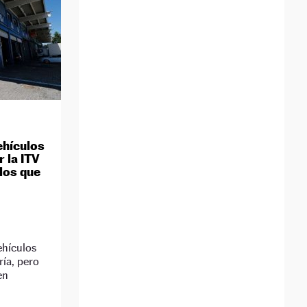
ehículos
 la ITV
los que
ehículos
ría, pero
en