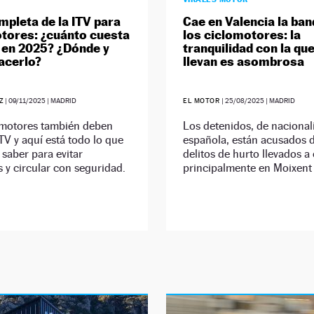
mpleta de la ITV para
Cae en Valencia la ban
tores: ¿cuánto cuesta
los ciclomotores: la
 en 2025? ¿Dónde y
tranquilidad con la que
acerlo?
llevan es asombrosa
Z
|
09/11/2025
| MADRID
EL MOTOR
|
25/08/2025
| MADRID
omotores también deben
Los detenidos, de nacional
ITV y aquí está todo lo que
española, están acusados 
 saber para evitar
delitos de hurto llevados a
 y circular con seguridad.
principalmente en Moixent 