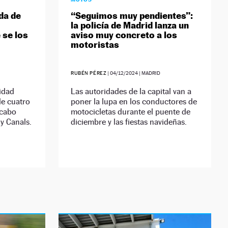
da de
“Seguimos muy pendientes”:
la policía de Madrid lanza un
 se los
aviso muy concreto a los
motoristas
RUBÉN PÉREZ
|
04/12/2024
| MADRID
idad
Las autoridades de la capital van a
de cuatro
poner la lupa en los conductores de
 cabo
motocicletas durante el puente de
y Canals.
diciembre y las fiestas navideñas.