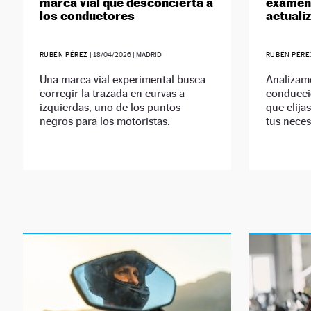
marca vial que desconcierta a
exámene
los conductores
actuali
RUBÉN PÉREZ
|
18/04/2026
| MADRID
RUBÉN PÉRE
Una marca vial experimental busca
Analizamo
corregir la trazada en curvas a
conducci
izquierdas, uno de los puntos
que elija
negros para los motoristas.
tus neces