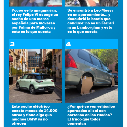
Pocos se lo imaginarían:
Se encontró a Leo Messi
el rey Felipe VI escoge un
en un aparcamiento... y
coche de una marca
descubrió la bestia que
española para moverse
conduce: no es un Ferrari
por Palma de Mallorca y
ni un Lamborghini y esto
esto es lo que cuesta
es lo que cuesta
3
4
Este coche eléctrico
¿Por qué se ven vehículos
cuesta menos de 14.000
aparcados al sol con
euros y tiene algo que
cartones en las ruedas?
muchos BMW ya no
El truco que todos
ofrecen
comentan