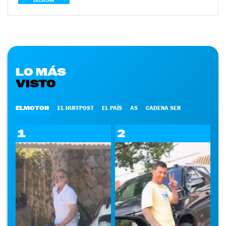
BUSCAR
LO MÁS
VISTO
ELMOTOR
EL HUFFPOST
EL PAÍS
AS
CADENA SER
1
2