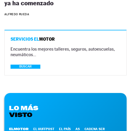
ya ha comenzado
ALFREDO RUEDA
SERVICIOS EL
MOTOR
Encuentra los mejores talleres, seguros, autoescuelas,
neumáticos…
BUSCAR
LO MÁS
VISTO
ELMOTOR
EL HUFFPOST
EL PAÍS
AS
CADENA SER