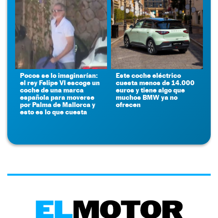
Pocos se lo imaginarían:
Este coche eléctrico
el rey Felipe VI escoge un
cuesta menos de 14.000
coche de una marca
euros y tiene algo que
española para moverse
muchos BMW ya no
por Palma de Mallorca y
ofrecen
esto es lo que cuesta