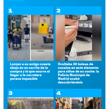
1
2
Lanzan a su amigo cuesta
Ocultaba 30 bolsas de
abajo en un carrito de la
cocaína en este elemento
compra y lo que ocurre al
para niños de su coche: la
llegar a la carretera
Policía Municipal de
parece imposible
Madrid acabó
descubriéndola
3
4