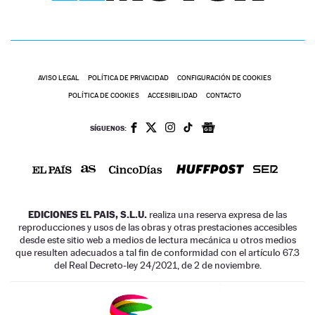
AVISO LEGAL
POLÍTICA DE PRIVACIDAD
CONFIGURACIÓN DE COOKIES
POLÍTICA DE COOKIES
ACCESIBILIDAD
CONTACTO
SÍGUENOS:
EDICIONES EL PAIS, S.L.U.
realiza una reserva expresa de las
reproducciones y usos de las obras y otras prestaciones accesibles
desde este sitio web a medios de lectura mecánica u otros medios
que resulten adecuados a tal fin de conformidad con el artículo 67.3
del Real Decreto-ley 24/2021, de 2 de noviembre.