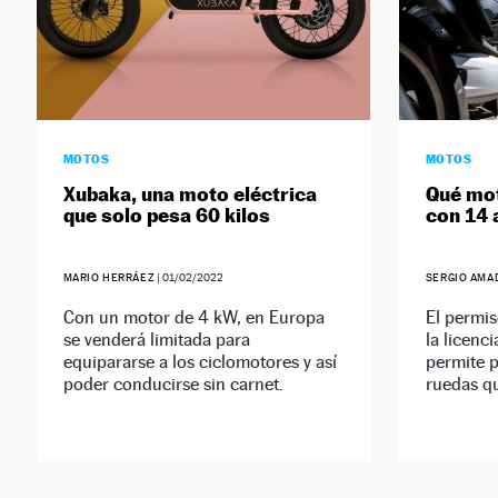
MOTOS
MOTOS
Xubaka, una moto eléctrica
Qué mot
que solo pesa 60 kilos
con 14 
MARIO HERRÁEZ
|
01/02/2022
SERGIO AMA
Con un motor de 4 kW, en Europa
El permis
se venderá limitada para
la licenc
equipararse a los ciclomotores y así
permite p
poder conducirse sin carnet.
ruedas q