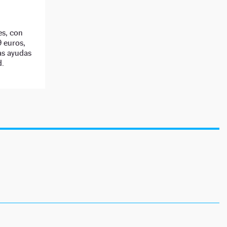
es, con
9 euros,
las ayudas
d.