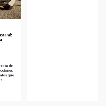
 carné:
la
encia de
icciones
ratos que
s.