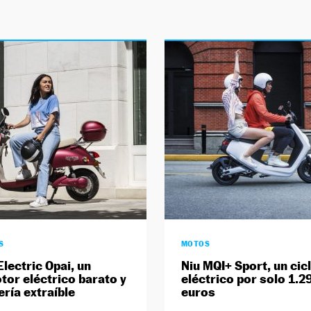
S
MOTOS
Electric Opai, un
Niu MQI+ Sport, un ci
tor eléctrico barato y
eléctrico por solo 1.2
ería extraíble
euros