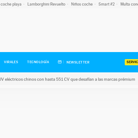
 coche playa
Lamborghini Revuelto
Niños coche
Smart #2
Multa con
SERVIC
VIRALES
TECNOLOGÍA
NEWSLETTER
V eléctricos chinos con hasta 551 CV que desafían a las marcas prémium
tricos chinos con hasta 551 CV que desafían a las marcas prém