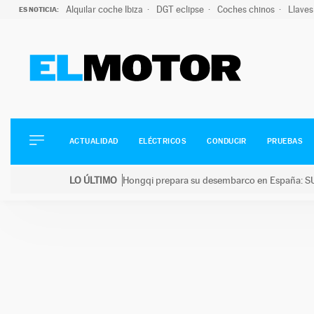
Alquilar coche Ibiza
DGT eclipse
Coches chinos
Llaves
ES NOTICIA:
ACTUALIDAD
ELÉCTRICOS
CONDUCIR
ACTUALIDAD
ELÉCTRICOS
CONDUCIR
PRUEBAS
PRUEBAS
Saltar
VIRALES
LO ÚLTIMO
Hongqi prepara su desembarco en España: SU
al
PODCAST
LO ÚLTIMO
Hongqi prepara su desembarco en España: SUV eléc
contenido
MOTOS
TECNOLOGÍA
SUPERCOCHES
MOTORTV
PREMIOS
SERVICIOS