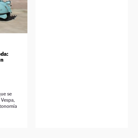
eda:
ón
que se
 Vespa,
utonomía