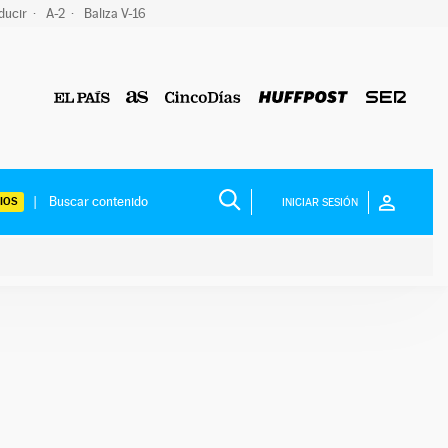
ducir
A-2
Baliza V-16
IOS
INICIAR SESIÓN
ium