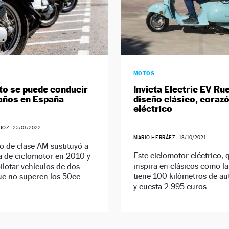
MOTOS
o se puede conducir
Invicta Electric EV Ru
años en España
diseño clásico, coraz
eléctrico
DOZ
|
25/01/2022
MARIO HERRÁEZ
|
18/10/2021
o de clase AM sustituyó a
Este ciclomotor eléctrico, 
ia de ciclomotor en 2010 y
inspira en clásicos como la
ilotar vehículos de dos
tiene 100 kilómetros de a
ue no superen los 50cc.
y cuesta 2.995 euros.