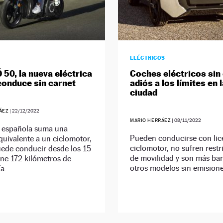
ELÉCTRICOS
 50, la nueva eléctrica
Coches eléctricos sin
conduce sin carnet
adiós a los límites en 
ciudad
ÁEZ
|
22/12/2022
MARIO HERRÁEZ
|
08/11/2022
 española suma una
Pueden conducirse con lic
quivalente a un ciclomotor,
ciclomotor, no sufren restr
uede conducir desde los 15
de movilidad y son más ba
ene 172 kilómetros de
otros modelos sin emisione
a.