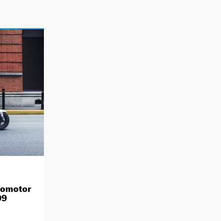
clomotor
99