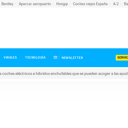
Bentley
Aparcar aeropuerto
Hongqi
Coches viejos España
A-2
Ba
SERVIC
VIRALES
TECNOLOGÍA
NEWSLETTER
s coches eléctricos e híbridos enchufables que se pueden acoger a las ayu
hes eléctricos e híbridos enchufables que se pueden acoger a la