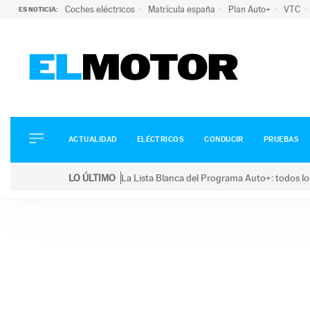
Coches eléctricos
Matrícula españa
Plan Auto+
VTC
ES NOTICIA:
ACTUALIDAD
ELÉCTRICOS
CONDUCIR
ACTUALIDAD
ELÉCTRICOS
CONDUCIR
PRUEBAS
PRUEBAS
Saltar
VIRALES
LO ÚLTIMO
La Lista Blanca del Programa Auto+: todos lo
al
PODCAST
LO ÚLTIMO
La Lista Blanca del Programa Auto+: todos los coc
contenido
MOTOS
TECNOLOGÍA
SUPERCOCHES
MOTORTV
PREMIOS
SERVICIOS