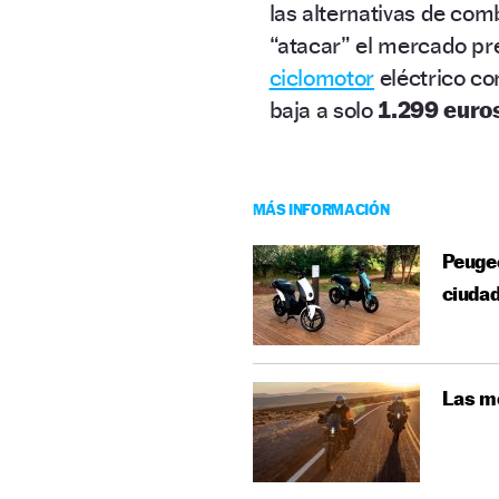
las alternativas de co
“atacar” el mercado pre
ciclomotor
eléctrico co
baja a solo
1.299 euro
MÁS INFORMACIÓN
Peugeo
ciuda
Las m