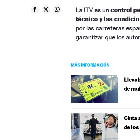
La ITV es un
control p
técnico y las condici
por las carreteras espa
garantizar que los auto
MÁS INFORMACIÓN
Llevab
de mu
Cinta 
de los