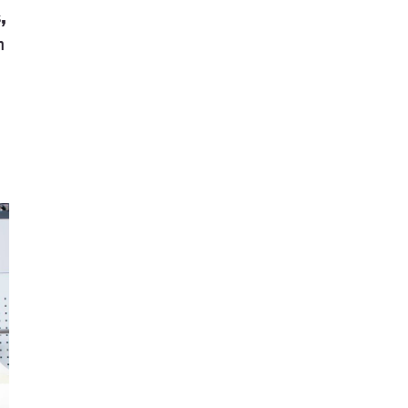
,
n
a