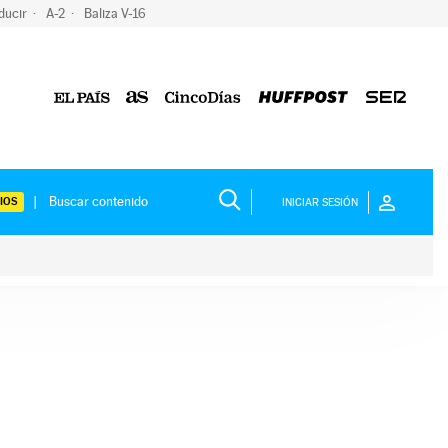
ducir
A-2
Baliza V-16
IOS
INICIAR SESIÓN
ium