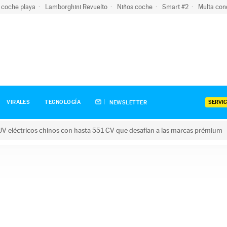
 coche playa
Lamborghini Revuelto
Niños coche
Smart #2
Multa con
SERVIC
VIRALES
TECNOLOGÍA
NEWSLETTER
V eléctricos chinos con hasta 551 CV que desafían a las marcas prémium
tricos chinos con hasta 551 CV que desafían a las marcas prém