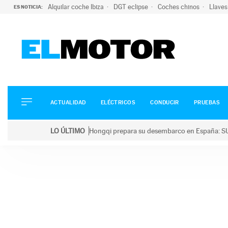
Alquilar coche Ibiza
DGT eclipse
Coches chinos
Llaves
ES NOTICIA:
ACTUALIDAD
ELÉCTRICOS
CONDUCIR
ACTUALIDAD
ELÉCTRICOS
CONDUCIR
PRUEBAS
PRUEBAS
Saltar
VIRALES
LO ÚLTIMO
Hongqi prepara su desembarco en España: SU
al
PODCAST
LO ÚLTIMO
Hongqi prepara su desembarco en España: SUV eléc
contenido
MOTOS
TECNOLOGÍA
SUPERCOCHES
MOTORTV
PREMIOS
SERVICIOS