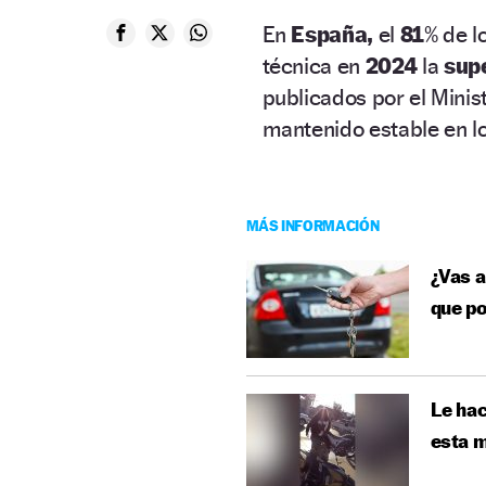
En
España,
el
81
% de l
técnica en
2024
la
supe
publicados por el Minist
mantenido estable en lo
MÁS INFORMACIÓN
¿Vas a
que po
Le hac
esta m