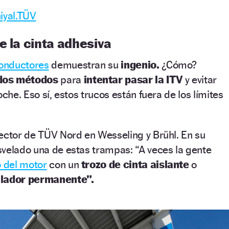
iyal.TÜV
e la cinta adhesiva
onductores
demuestran su
ingenio.
¿Cómo?
dos métodos
para
intentar pasar la ITV
y evitar
oche. Eso sí, estos trucos están fuera de los límites
ector de TÜV Nord en Wesseling y Brühl. En su
svelado una de estas trampas: “A veces la gente
o del motor
con un
trozo de cinta aislante
o
ulador permanente”.