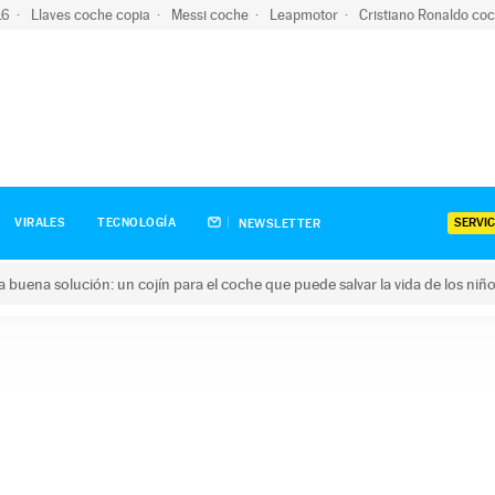
-16
Llaves coche copia
Messi coche
Leapmotor
Cristiano Ronaldo co
SERVIC
VIRALES
TECNOLOGÍA
NEWSLETTER
una buena solución: un cojín para el coche que puede salvar la vida de los niñ
ena solución: un cojín para el coche que puede salvar la vida de 