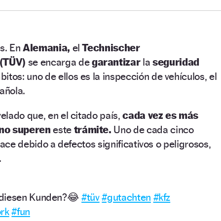
es. En
Alemania,
el
Technischer
 (TÜV)
se encarga de
garantizar
la
seguridad
itos: uno de ellos es la inspección de vehículos, el
añola.
lado que, en el citado país,
cada vez es más
no superen
este
trámite.
Uno de cada cinco
hace debido a defectos significativos o peligrosos,
.
 diesen Kunden?😂
#tüv
#gutachten
#kfz
rk
#fun