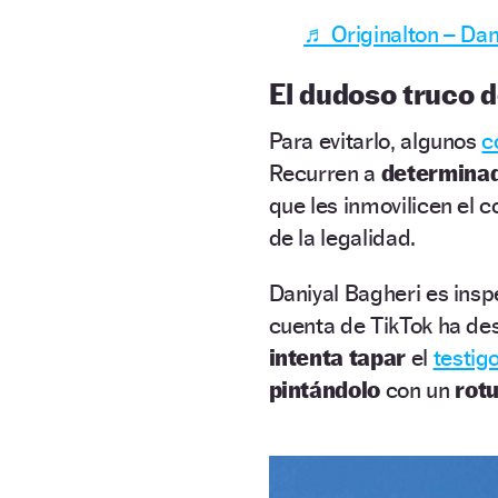
♬ Originalton – Dan
El dudoso truco d
Para evitarlo, algunos
c
Recurren a
determina
que les inmovilicen el c
de la legalidad.
Daniyal Bagheri es insp
cuenta de TikTok ha de
intenta tapar
el
testig
pintándolo
con un
rot