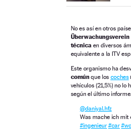
No es así en otros país
Überwachungsverein
técnica
en diversos ámb
equivalente a la ITV esp
Este organismo ha desve
común
que los
coches
vehículos (21,5%) no lo 
según el último informe
@daniyal.hfz
Was mache ich mit
#ingenieur
#car
#wo