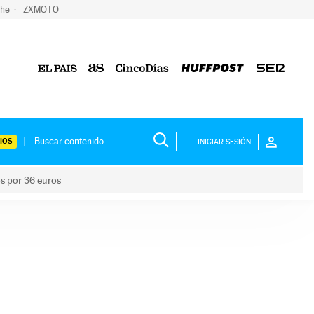
che
ZXMOTO
IOS
INICIAR SESIÓN
os por 36 euros
los niños por 36 euros