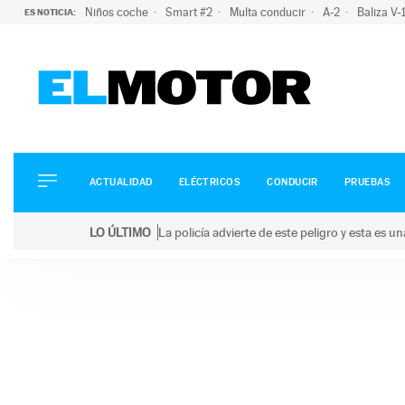
Niños coche
Smart #2
Multa conducir
A-2
Baliza V
ES NOTICIA:
ACTUALIDAD
ELÉCTRICOS
CONDUCIR
ACTUALIDAD
ELÉCTRICOS
CONDUCIR
PRUEBAS
PRUEBAS
Saltar
VIRALES
LO ÚLTIMO
La policía advierte de este peligro y esta es 
al
PODCAST
LO ÚLTIMO
La policía advierte de este peligro y esta es una bu
contenido
MOTOS
TECNOLOGÍA
SUPERCOCHES
MOTORTV
PREMIOS
SERVICIOS