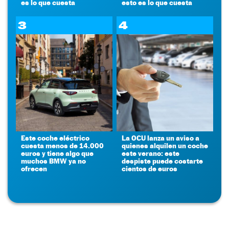
es lo que cuesta
esto es lo que cuesta
3
4
Este coche eléctrico
La OCU lanza un aviso a
cuesta menos de 14.000
quienes alquilen un coche
euros y tiene algo que
este verano: este
muchos BMW ya no
despiste puede costarte
ofrecen
cientos de euros