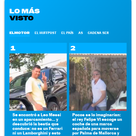
LO MÁS
VISTO
ELMOTOR
EL HUFFPOST
EL PAÍS
AS
CADENA SER
1
2
Se encontró a Leo Messi
Pocos se lo imaginarían:
en un aparcamiento... y
el rey Felipe VI escoge un
descubrió la bestia que
coche de una marca
conduce: no es un Ferrari
española para moverse
ni un Lamborghini y esto
por Palma de Mallorca y