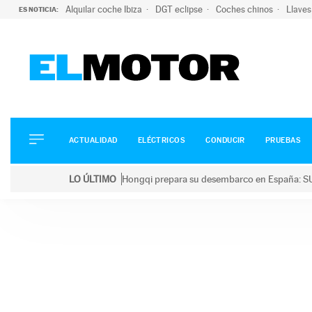
Alquilar coche Ibiza
DGT eclipse
Coches chinos
Llaves
ES NOTICIA:
ACTUALIDAD
ELÉCTRICOS
CONDUCIR
ACTUALIDAD
ELÉCTRICOS
CONDUCIR
PRUEBAS
PRUEBAS
Saltar
VIRALES
LO ÚLTIMO
Hongqi prepara su desembarco en España: SU
al
PODCAST
LO ÚLTIMO
Hongqi prepara su desembarco en España: SUV eléc
contenido
MOTOS
TECNOLOGÍA
SUPERCOCHES
MOTORTV
PREMIOS
SERVICIOS