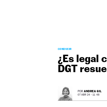
NEWSLETTER
SÍGUENOS
CONDUCIR
¿Es legal 
DGT resuel
ANDREA GIL
POR
07 ABR 24 - 11: 48