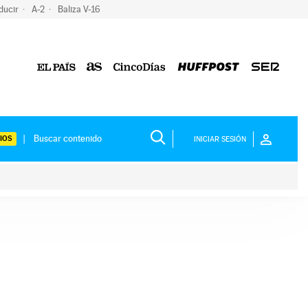
ducir
A-2
Baliza V-16
IOS
INICIAR SESIÓN
ium