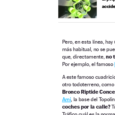
accide
Pero, en esta línea, hay
más habitual, no se pu
que, directamente,
no 
Por ejemplo, el famoso
A este famoso cuadricic
otro todoterreno, como 
Bronco Riptide Conce
Ami
, la base del Topoli
coches por la calle?
Tr
Tráfico cuál es la norma