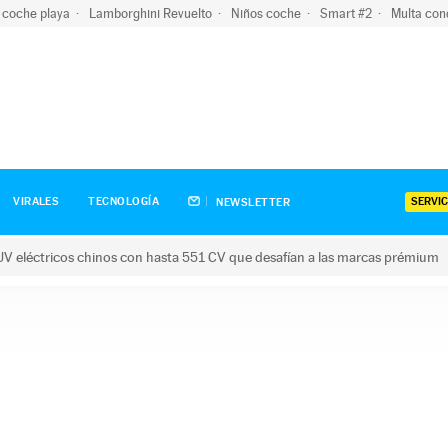
 coche playa
Lamborghini Revuelto
Niños coche
Smart #2
Multa con
SERVIC
VIRALES
TECNOLOGÍA
NEWSLETTER
V eléctricos chinos con hasta 551 CV que desafían a las marcas prémium
tricos chinos con hasta 551 CV que desafían a las marcas prém