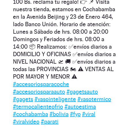
100 Bs. reclama tu regalo! 👉 📌 Visita
nuestra tienda, estamos en Cochabamba
en la Avenida Beijing y 23 de Enero 464,
lado Banco Unión. Horario de atención:
Lunes a Sábado de hrs. 08:00 a 20:00
Domingos y Feriados de hrs. 08:00 a
14:00 📦 Realizamos: ✅envíos diarios a
DOMICILIO Y OFICINAS ✅envíos diarios a
NIVEL NACIONAL 🛫 🚚 ✅envíos diarios a
todas las PROVINCIAS 🏍️ ⚠️ VENTAS AL
POR MAYOR Y MENOR ⚠️
#accesoriosparacoche
#accesoriosparaauto
#gagetsauto
#gagets
#vasointeligente
#vasotermico
#termocalienteofrio
#autoestima
#cochabamba
#bolivia
#fyp
#viral
#viralvideo
#parati