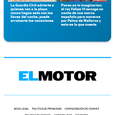
La Guardia Civil advierte a
Pocos se lo imaginarían:
quienes van a la playa:
el rey Felipe VI escoge un
nunca hagas esto con las
coche de una marca
llaves del coche, puede
española para moverse
arruinarte las vacaciones
por Palma de Mallorca y
esto es lo que cuesta
AVISO LEGAL
POLÍTICA DE PRIVACIDAD
CONFIGURACIÓN DE COOKIES