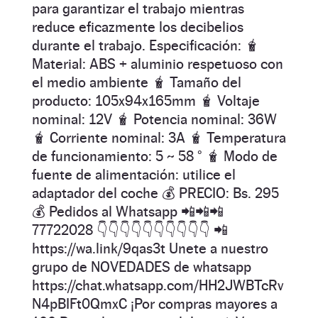
para garantizar el trabajo mientras
reduce eficazmente los decibelios
durante el trabajo. Especificación: 🧋
Material: ABS + aluminio respetuoso con
el medio ambiente 🧋 Tamaño del
producto: 105x94x165mm 🧋 Voltaje
nominal: 12V 🧋 Potencia nominal: 36W
🧋 Corriente nominal: 3A 🧋 Temperatura
de funcionamiento: 5 ~ 58 ° 🧋 Modo de
fuente de alimentación: utilice el
adaptador del coche 💰 PRECIO: Bs. 295
💰 Pedidos al Whatsapp 📲📲📲
77722028 👇👇👇👇👇👇👇👇👇👇 📲
https://wa.link/9qas3t Unete a nuestro
grupo de NOVEDADES de whatsapp
https://chat.whatsapp.com/HH2JWBTcRv
N4pBIFt0QmxC ¡Por compras mayores a