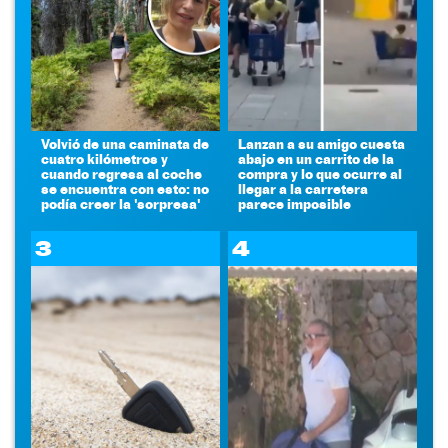
Volvió de una caminata de
Lanzan a su amigo cuesta
cuatro kilómetros y
abajo en un carrito de la
cuando regresa al coche
compra y lo que ocurre al
se encuentra con esto: no
llegar a la carretera
podía creer la 'sorpresa'
parece imposible
3
4