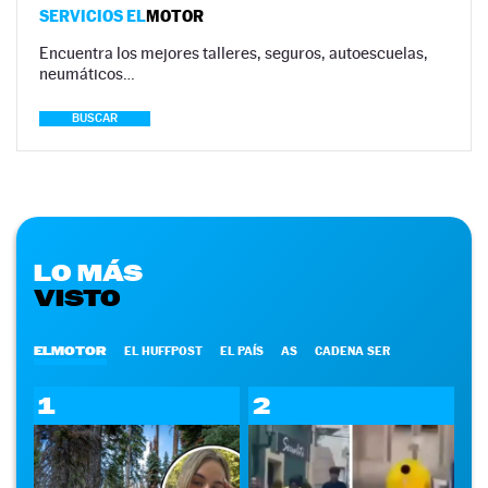
SERVICIOS EL
MOTOR
Encuentra los mejores talleres, seguros, autoescuelas,
neumáticos…
BUSCAR
LO MÁS
VISTO
ELMOTOR
EL HUFFPOST
EL PAÍS
AS
CADENA SER
1
2