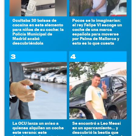
Ocultaba 30 bolsas de
Pocos se lo imaginarían:
cocaína en este elemento
el rey Felipe VI escoge un
para niños de su coche: la
coche de una marca
Policía Municipal de
española para moverse
Madrid acabó
por Palma de Mallorca y
descubriéndola
esto es lo que cuesta
3
4
La OCU lanza un aviso a
Se encontró a Leo Messi
quienes alquilen un coche
en un aparcamiento... y
este verano: este
descubrió la bestia que