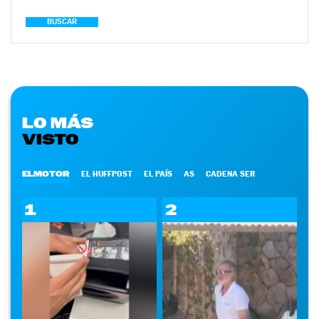
BUSCAR
LO MÁS
VISTO
ELMOTOR
EL HUFFPOST
EL PAÍS
AS
CADENA SER
1
2