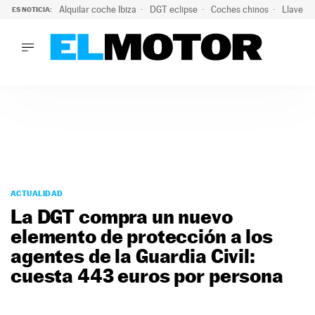
Alquilar coche Ibiza
DGT eclipse
Coches chinos
Llaves 
ES NOTICIA:
LO ÚLTIMO
Hongqi prepara su desembarco en España: SUV eléctricos c
LO ÚLTIMO
Hongqi prepara su desembarco en España: SUV eléctricos c
ACTUALIDAD
ELÉCTRICOS
CONDUCIR
PRUEBAS
Saltar
VIRALES
al
ACTUALIDAD
PODCAST
contenido
La DGT compra un nuevo
MOTOS
elemento de protección a los
TECNOLOGÍA
agentes de la Guardia Civil:
SUPERCOCHES
MOTORTV
cuesta 443 euros por persona
PREMIOS
SERVICIOS