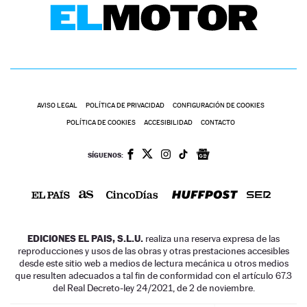
AVISO LEGAL
POLÍTICA DE PRIVACIDAD
CONFIGURACIÓN DE COOKIES
POLÍTICA DE COOKIES
ACCESIBILIDAD
CONTACTO
SÍGUENOS:
EDICIONES EL PAIS, S.L.U.
realiza una reserva expresa de las
reproducciones y usos de las obras y otras prestaciones accesibles
desde este sitio web a medios de lectura mecánica u otros medios
que resulten adecuados a tal fin de conformidad con el artículo 67.3
del Real Decreto-ley 24/2021, de 2 de noviembre.