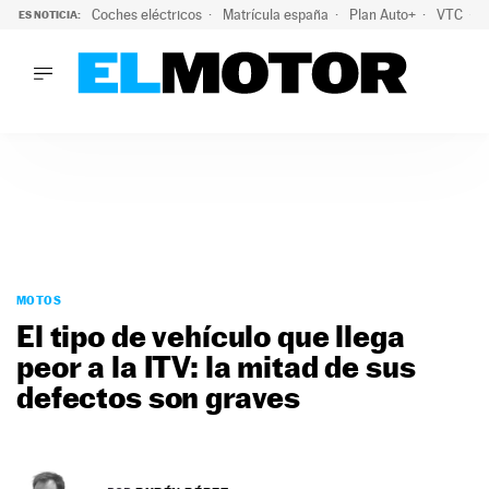
Coches eléctricos
Matrícula españa
Plan Auto+
VTC
ES NOTICIA:
LO ÚLTIMO
La Lista Blanca del Programa Auto+: todos los coches eléct
LO ÚLTIMO
La Lista Blanca del Programa Auto+: todos los coches eléctr
ACTUALIDAD
ELÉCTRICOS
CONDUCIR
PRUEBAS
Saltar
VIRALES
al
MOTOS
PODCAST
contenido
El tipo de vehículo que llega
MOTOS
peor a la ITV: la mitad de sus
TECNOLOGÍA
defectos son graves
SUPERCOCHES
MOTORTV
PREMIOS
SERVICIOS