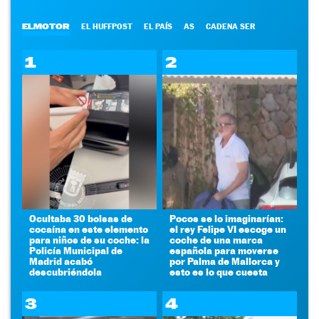
ELMOTOR
EL HUFFPOST
EL PAÍS
AS
CADENA SER
1
2
Ocultaba 30 bolsas de
Pocos se lo imaginarían:
cocaína en este elemento
el rey Felipe VI escoge un
para niños de su coche: la
coche de una marca
Policía Municipal de
española para moverse
Madrid acabó
por Palma de Mallorca y
descubriéndola
esto es lo que cuesta
3
4