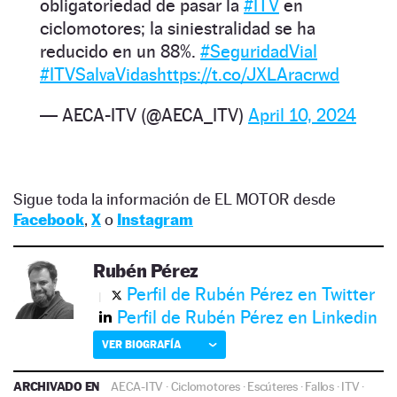
obligatoriedad de pasar la
#ITV
en
ciclomotores; la siniestralidad se ha
reducido en un 88%.
#SeguridadVial
#ITVSalvaVidas
https://t.co/JXLAracrwd
— AECA-ITV (@AECA_ITV)
April 10, 2024
Sigue toda la información de EL MOTOR desde
Facebook
,
X
o
Instagram
Rubén Pérez
Perfil de Rubén Pérez en Twitter
Perfil de Rubén Pérez en Linkedin
VER BIOGRAFÍA
ARCHIVADO EN
AECA-ITV
·
Ciclomotores
·
Escúteres
·
Fallos
·
ITV
·