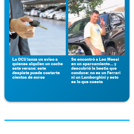
La OCU lanza un aviso a
Se encontró a Leo Messi
quienes alquilen un coche
en un aparcamiento... y
este verano: este
descubrió la bestia que
despiste puede costarte
conduce: no es un Ferrari
cientos de euros
ni un Lamborghini y esto
es lo que cuesta