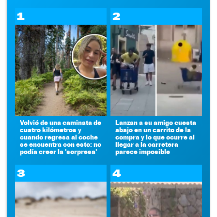
1
2
Volvió de una caminata de
Lanzan a su amigo cuesta
cuatro kilómetros y
abajo en un carrito de la
cuando regresa al coche
compra y lo que ocurre al
se encuentra con esto: no
llegar a la carretera
podía creer la 'sorpresa'
parece imposible
3
4