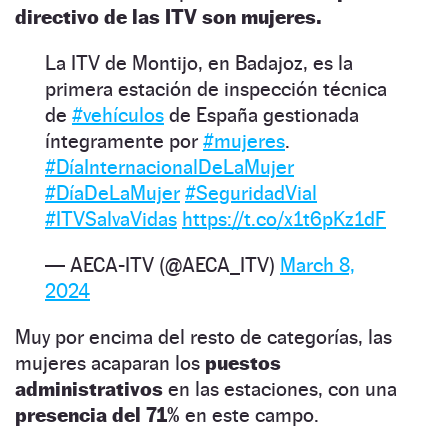
directivo de las ITV son mujeres.
La ITV de Montijo, en Badajoz, es la
primera estación de inspección técnica
de
#vehículos
de España gestionada
íntegramente por
#mujeres
.
#DíaInternacionalDeLaMujer
#DíaDeLaMujer
#SeguridadVial
#ITVSalvaVidas
https://t.co/x1t6pKz1dF
— AECA-ITV (@AECA_ITV)
March 8,
2024
Muy por encima del resto de categorías, las
mujeres acaparan los
puestos
administrativos
en las estaciones, con una
presencia del 71%
en este campo.