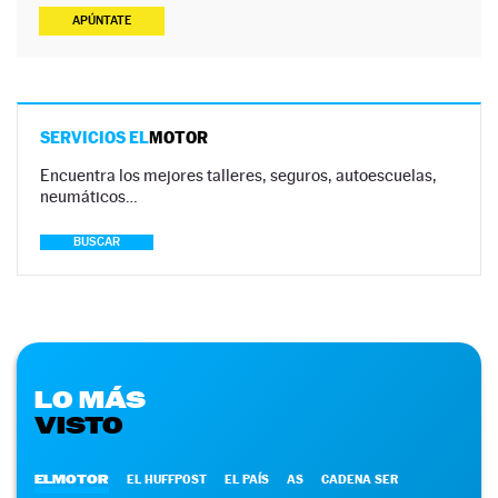
APÚNTATE
SERVICIOS EL
MOTOR
Encuentra los mejores talleres, seguros, autoescuelas,
neumáticos…
BUSCAR
LO MÁS
VISTO
ELMOTOR
EL HUFFPOST
EL PAÍS
AS
CADENA SER