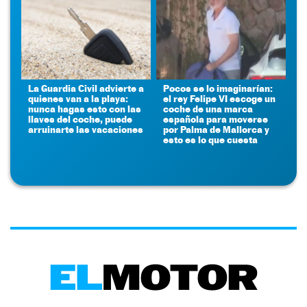
La Guardia Civil advierte a
Pocos se lo imaginarían:
quienes van a la playa:
el rey Felipe VI escoge un
nunca hagas esto con las
coche de una marca
llaves del coche, puede
española para moverse
arruinarte las vacaciones
por Palma de Mallorca y
esto es lo que cuesta