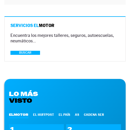
SERVICIOS EL
MOTOR
Encuentra los mejores talleres, seguros, autoescuelas,
neumáticos…
BUSCAR
LO MÁS
VISTO
ELMOTOR
EL HUFFPOST
EL PAÍS
AS
CADENA SER
1
2