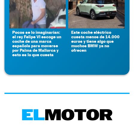
Pocos se lo imaginarían:
Este coche eléctrico
el rey Felipe VI escoge un
cuesta menos de 14.000
coche de una marca
euros y tiene algo que
española para moverse
muchos BMW ya no
por Palma de Mallorca y
ofrecen
esto es lo que cuesta