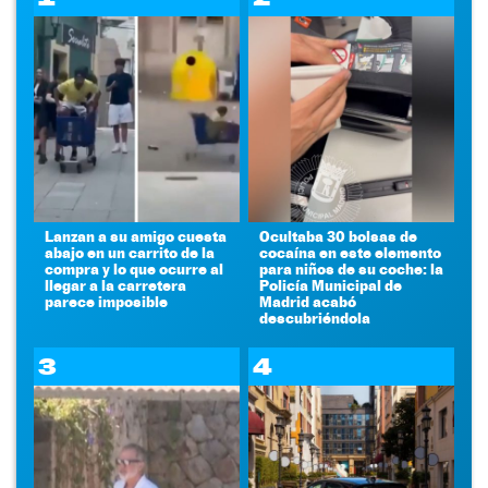
Lanzan a su amigo cuesta
Ocultaba 30 bolsas de
abajo en un carrito de la
cocaína en este elemento
compra y lo que ocurre al
para niños de su coche: la
llegar a la carretera
Policía Municipal de
parece imposible
Madrid acabó
descubriéndola
3
4