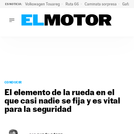
Volkswagen Touareg
Ruta 66
Caminata sorpresa
Gafas 
ES NOTICIA:
LO ÚLTIMO
Ni se te ocurra usar las gafas del eclipse al volante: el moti
LO ÚLTIMO
Ni se te ocurra usar las gafas del eclipse al volante: el motiv
ACTUALIDAD
ELÉCTRICOS
CONDUCIR
PRUEBAS
Saltar
VIRALES
al
CONDUCIR
PODCAST
contenido
El elemento de la rueda en el
MOTOS
que casi nadie se fija y es vital
TECNOLOGÍA
para la seguridad
SUPERCOCHES
MOTORTV
PREMIOS
SERVICIOS