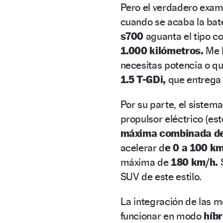
Pero el verdadero exame
cuando se acaba la bat
s700
aguanta el tipo c
1.000 kilómetros.
Me l
necesitas potencia o que
1.5 T-GDi,
que entreg
Por su parte, el sistema
propulsor eléctrico (es
máxima combinada de
acelerar d
e 0 a 100 k
máxima de
180 km/h.
S
SUV de este estilo.
La integración de las 
funcionar en modo
híbr