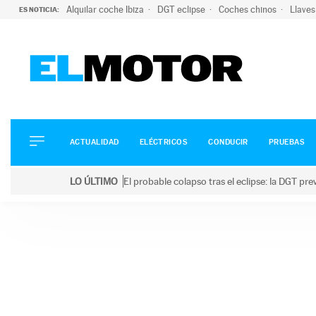
Alquilar coche Ibiza
DGT eclipse
Coches chinos
Llaves
ES NOTICIA:
ACTUALIDAD
ELÉCTRICOS
CONDUCIR
ACTUALIDAD
ELÉCTRICOS
CONDUCIR
PRUEBAS
PRUEBAS
Saltar
VIRALES
LO ÚLTIMO
El probable colapso tras el eclipse: la DGT p
al
PODCAST
LO ÚLTIMO
El probable colapso tras el eclipse: la DGT prevé u
contenido
MOTOS
TECNOLOGÍA
SUPERCOCHES
MOTORTV
PREMIOS
SERVICIOS