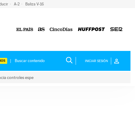
ducir
A-2
Baliza V-16
IOS
INICIAR SESIÓN
ncia controles espe
 y anuncia controles espe