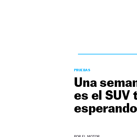
NEWSLETTER
SÍGUENOS
PRUEBAS
Una seman
es el SUV 
esperand
POR
EL MOTOR