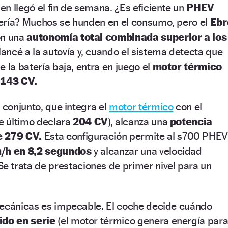
n llegó el fin de semana. ¿Es eficiente un
PHEV
ería? Muchos se hunden en el consumo, pero el
Ebr
on una
autonomía total combinada superior a los
ancé a la autovía y, cuando el sistema detecta que
 la batería baja, entra en juego el
motor térmico
a
143 CV.
 conjunto, que integra el
motor térmico
con el
te último declara
204 CV
), alcanza una
potencia
 279 CV.
Esta configuración permite al s700 PHE
m/h en 8,2 segundos
y alcanzar una velocidad
e trata de prestaciones de primer nivel para un
mecánicas es impecable. El coche decide cuándo
ido en serie
(el motor térmico genera energía par