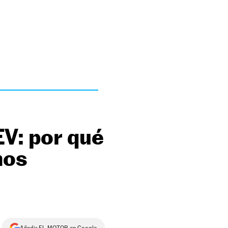
V: por qué
mos
Añadir EL MOTOR en Google