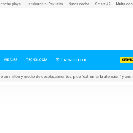
 coche playa
Lamborghini Revuelto
Niños coche
Smart #2
Multa con
SERVIC
VIRALES
TECNOLOGÍA
NEWSLETTER
revé un millón y medio de desplazamientos, pide “extremar la atención” y anu
n millón y medio de desplazamientos, pide “extremar la atención”