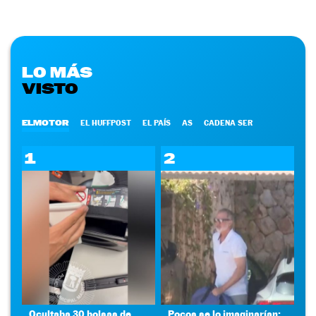
LO MÁS
VISTO
ELMOTOR
EL HUFFPOST
EL PAÍS
AS
CADENA SER
1
2
Ocultaba 30 bolsas de
Pocos se lo imaginarían: