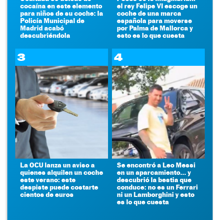
cocaína en este elemento
el rey Felipe VI escoge un
para niños de su coche: la
coche de una marca
Policía Municipal de
española para moverse
Madrid acabó
por Palma de Mallorca y
descubriéndola
esto es lo que cuesta
3
4
La OCU lanza un aviso a
Se encontró a Leo Messi
quienes alquilen un coche
en un aparcamiento... y
este verano: este
descubrió la bestia que
despiste puede costarte
conduce: no es un Ferrari
cientos de euros
ni un Lamborghini y esto
es lo que cuesta