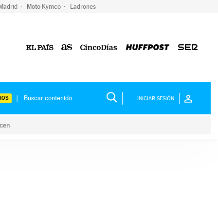
 Madrid
Moto Kymco
Ladrones
IOS
INICIAR SESIÓN
acen
lo hacen