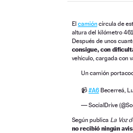
El
camión
circula de es
altura del kilómetro 461
Después de unos cuant
consigue, con dificult
vehículo, cargada con v
Un camión portacoc
📹
#A6
Becerreá, L
— SocialDrive (@So
Según publica
La Voz de
no recibió ningún avi