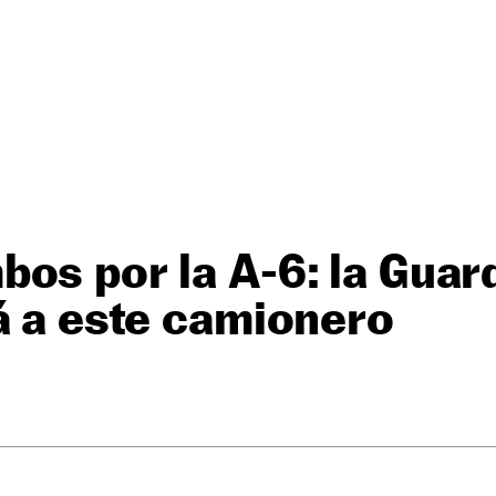
os por la A-6: la Guard
á a este camionero