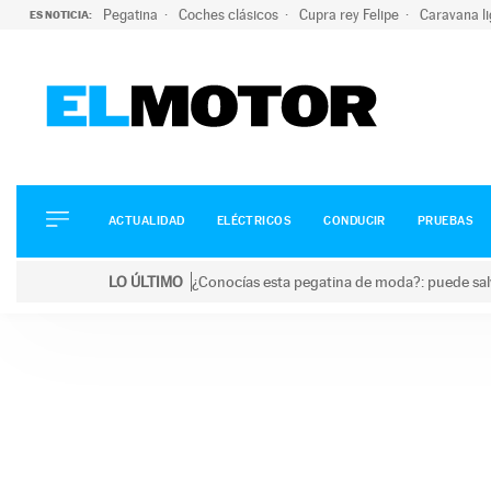
Pegatina
Coches clásicos
Cupra rey Felipe
Caravana l
ES NOTICIA:
ACTUALIDAD
ELÉCTRICOS
CONDUCIR
ACTUALIDAD
ELÉCTRICOS
CONDUCIR
PRUEBAS
PRUEBAS
Saltar
VIRALES
LO ÚLTIMO
¿Conocías esta pegatina de moda?: puede salv
al
PODCAST
LO ÚLTIMO
¿Conocías esta pegatina de moda?: puede salvar tu
contenido
MOTOS
TECNOLOGÍA
SUPERCOCHES
MOTORTV
PREMIOS
SERVICIOS