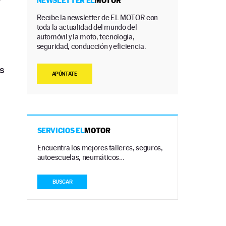
r
NEWSLETTER EL
MOTOR
Recibe la newsletter de EL MOTOR con
toda la actualidad del mundo del
automóvil y la moto, tecnología,
seguridad, conducción y eficiencia.
s
APÚNTATE
SERVICIOS EL
MOTOR
Encuentra los mejores talleres, seguros,
autoescuelas, neumáticos…
BUSCAR