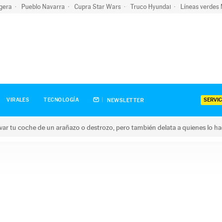
igera
Pueblo Navarra
Cupra Star Wars
Truco Hyundai
Líneas verdes
SERVIC
VIRALES
TECNOLOGÍA
NEWSLETTER
ar tu coche de un arañazo o destrozo, pero también delata a quienes lo h
 coche de un arañazo o destrozo, pero también delata a quienes 