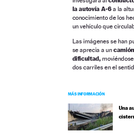
investigará al
conducto
la autovía A-6
a la alt
conocimiento de los he
un vehículo que circulab
Las imágenes se han pub
se aprecia a un
camión
dificultad,
moviéndos
dos carriles en el sent
MÁS INFORMACIÓN
Una au
cister