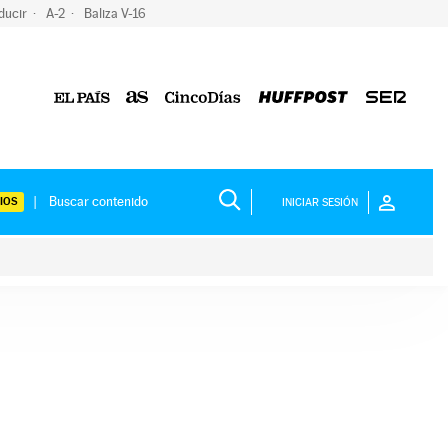
ducir
A-2
Baliza V-16
IOS
INICIAR SESIÓN
ium