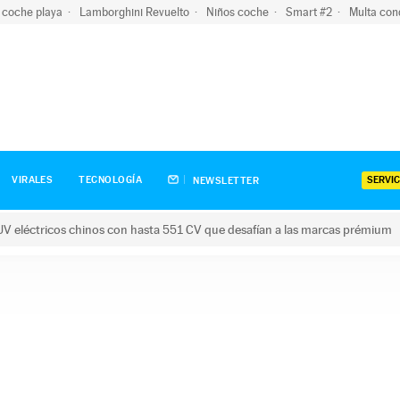
 coche playa
Lamborghini Revuelto
Niños coche
Smart #2
Multa con
SERVIC
VIRALES
TECNOLOGÍA
NEWSLETTER
V eléctricos chinos con hasta 551 CV que desafían a las marcas prémium
tricos chinos con hasta 551 CV que desafían a las marcas prém