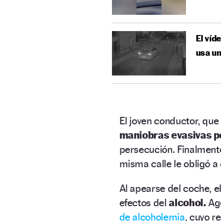
El víd
usa u
El joven conductor, que 
maniobras evasivas p
persecución. Finalment
misma calle le obligó a
Al apearse del coche, e
efectos del
alcohol.
Age
de alcoholemia
, cuyo r