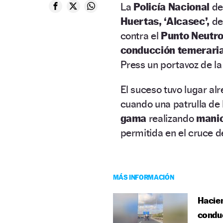
La
Policía Nacional
de
Huertas, ‘Alcasec’,
de
contra el
Punto Neutro
conducción temerari
Press un portavoz de la
El suceso tuvo lugar al
cuando una patrulla de 
gama
realizando
manio
permitida en el cruce d
MÁS INFORMACIÓN
Hacien
conduc