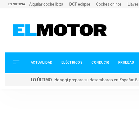
Alquilar coche Ibiza
DGT eclipse
Coches chinos
Llaves
ES NOTICIA:
ACTUALIDAD
ELÉCTRICOS
CONDUCIR
ACTUALIDAD
ELÉCTRICOS
CONDUCIR
PRUEBAS
PRUEBAS
Saltar
VIRALES
LO ÚLTIMO
Hongqi prepara su desembarco en España: SU
al
PODCAST
LO ÚLTIMO
Hongqi prepara su desembarco en España: SUV eléc
contenido
MOTOS
TECNOLOGÍA
SUPERCOCHES
MOTORTV
PREMIOS
SERVICIOS