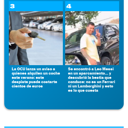
3
4
La OCU lanza un aviso a
Se encontró a Leo Messi
quienes alquilen un coche
en un aparcamiento... y
este verano: este
descubrió la bestia que
despiste puede costarte
conduce: no es un Ferrari
cientos de euros
ni un Lamborghini y esto
es lo que cuesta