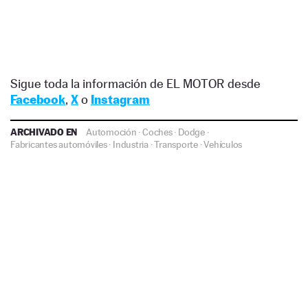
Sigue toda la información de EL MOTOR desde
Facebook
,
X
o
Instagram
ARCHIVADO EN
Automoción
·
Coches
·
Dodge
·
Fabricantes automóviles
·
Industria
·
Transporte
·
Vehículos