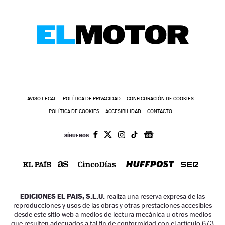
AVISO LEGAL
POLÍTICA DE PRIVACIDAD
CONFIGURACIÓN DE COOKIES
POLÍTICA DE COOKIES
ACCESIBILIDAD
CONTACTO
SÍGUENOS:
EDICIONES EL PAIS, S.L.U.
realiza una reserva expresa de las
reproducciones y usos de las obras y otras prestaciones accesibles
desde este sitio web a medios de lectura mecánica u otros medios
que resulten adecuados a tal fin de conformidad con el artículo 67.3