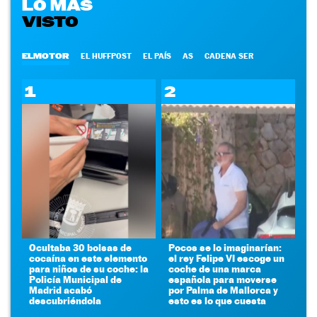
LO MÁS
VISTO
ELMOTOR
EL HUFFPOST
EL PAÍS
AS
CADENA SER
1
2
Ocultaba 30 bolsas de
Pocos se lo imaginarían:
cocaína en este elemento
el rey Felipe VI escoge un
para niños de su coche: la
coche de una marca
Policía Municipal de
española para moverse
Madrid acabó
por Palma de Mallorca y
descubriéndola
esto es lo que cuesta