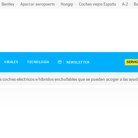
Bentley
Aparcar aeropuerto
Hongqi
Coches viejos España
A-2
Ba
SERVIC
VIRALES
TECNOLOGÍA
NEWSLETTER
s coches eléctricos e híbridos enchufables que se pueden acoger a las ayu
hes eléctricos e híbridos enchufables que se pueden acoger a la