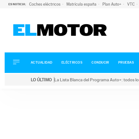
Coches eléctricos
Matrícula españa
Plan Auto+
VTC
ES NOTICIA:
ACTUALIDAD
ELÉCTRICOS
CONDUCIR
ACTUALIDAD
ELÉCTRICOS
CONDUCIR
PRUEBAS
PRUEBAS
Saltar
VIRALES
LO ÚLTIMO
La Lista Blanca del Programa Auto+: todos lo
al
PODCAST
LO ÚLTIMO
La Lista Blanca del Programa Auto+: todos los coc
contenido
MOTOS
TECNOLOGÍA
SUPERCOCHES
MOTORTV
PREMIOS
SERVICIOS