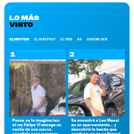
LO MÁS
VISTO
ELMOTOR
EL HUFFPOST
EL PAÍS
AS
CADENA SER
1
2
Pocos se lo imaginarían:
Se encontró a Leo Messi
el rey Felipe VI escoge un
en un aparcamiento... y
coche de una marca
descubrió la bestia que
española para moverse
conduce: no es un Ferrari