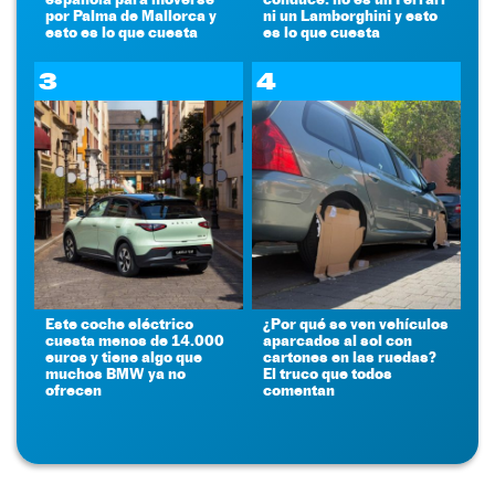
por Palma de Mallorca y
ni un Lamborghini y esto
esto es lo que cuesta
es lo que cuesta
3
4
Este coche eléctrico
¿Por qué se ven vehículos
cuesta menos de 14.000
aparcados al sol con
euros y tiene algo que
cartones en las ruedas?
muchos BMW ya no
El truco que todos
ofrecen
comentan