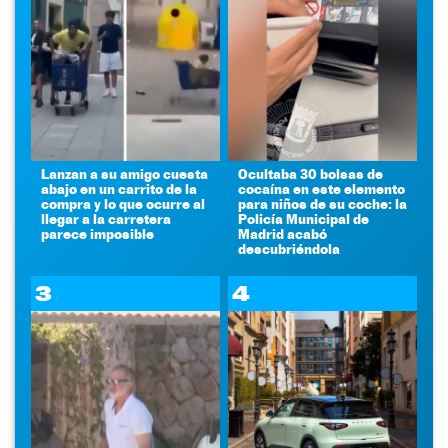
Lanzan a su amigo cuesta
Ocultaba 30 bolsas de
abajo en un carrito de la
cocaína en este elemento
compra y lo que ocurre al
para niños de su coche: la
llegar a la carretera
Policía Municipal de
parece imposible
Madrid acabó
descubriéndola
3
4