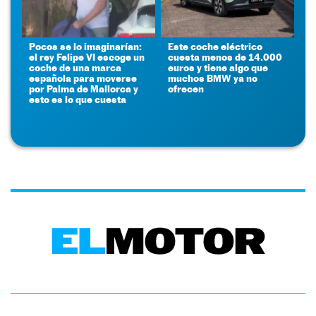
Pocos se lo imaginarían:
Este coche eléctrico
el rey Felipe VI escoge un
cuesta menos de 14.000
coche de una marca
euros y tiene algo que
española para moverse
muchos BMW ya no
por Palma de Mallorca y
ofrecen
esto es lo que cuesta