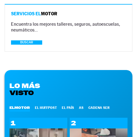
SERVICIOS EL
MOTOR
Encuentra los mejores talleres, seguros, autoescuelas,
neumáticos…
BUSCAR
LO MÁS
VISTO
ELMOTOR
EL HUFFPOST
EL PAÍS
AS
CADENA SER
1
2