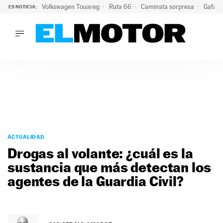
Volkswagen Touareg
Ruta 66
Caminata sorpresa
Gafas 
ES NOTICIA:
LO ÚLTIMO
Ni se te ocurra usar las gafas del eclipse al volante: el moti
LO ÚLTIMO
Ni se te ocurra usar las gafas del eclipse al volante: el motiv
ACTUALIDAD
ELÉCTRICOS
CONDUCIR
PRUEBAS
Saltar
VIRALES
al
ACTUALIDAD
PODCAST
contenido
Drogas al volante: ¿cuál es la
MOTOS
sustancia que más detectan los
TECNOLOGÍA
agentes de la Guardia Civil?
SUPERCOCHES
MOTORTV
PREMIOS
SERVICIOS