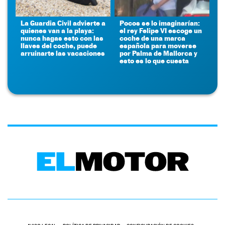
La Guardia Civil advierte a
Pocos se lo imaginarían:
quienes van a la playa:
el rey Felipe VI escoge un
nunca hagas esto con las
coche de una marca
llaves del coche, puede
española para moverse
arruinarte las vacaciones
por Palma de Mallorca y
esto es lo que cuesta