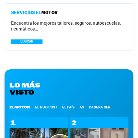
SERVICIOS EL
MOTOR
Encuentra los mejores talleres, seguros, autoescuelas,
neumáticos…
BUSCAR
LO MÁS
VISTO
ELMOTOR
EL HUFFPOST
EL PAÍS
AS
CADENA SER
1
2