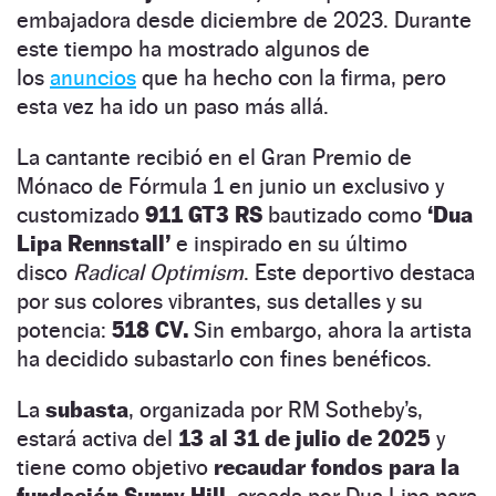
embajadora desde diciembre de 2023. Durante
este tiempo ha mostrado algunos de
los
anuncios
que ha hecho con la firma, pero
esta vez ha ido un paso más allá.
La cantante recibió en el Gran Premio de
Mónaco de Fórmula 1 en junio un exclusivo y
customizado
911 GT3 RS
bautizado como
‘Dua
Lipa Rennstall’
e inspirado en su último
disco
Radical Optimism
. Este deportivo destaca
por sus colores vibrantes, sus detalles y su
potencia:
518 CV.
Sin embargo, ahora la artista
ha decidido subastarlo con fines benéficos.
La
subasta
, organizada por RM Sotheby’s,
estará activa del
13 al 31 de julio de 2025
y
tiene como objetivo
recaudar fondos para la
fundación Sunny Hill,
creada por Dua Lipa para