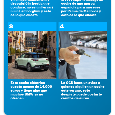
descubrió la bestia que
coche de una marca
conduce: no es un Ferrari
española para moverse
ni un Lamborghini y esto
por Palma de Mallorca y
es lo que cuesta
esto es lo que cuesta
3
4
Este coche eléctrico
La OCU lanza un aviso a
cuesta menos de 14.000
quienes alquilen un coche
euros y tiene algo que
este verano: este
muchos BMW ya no
despiste puede costarte
ofrecen
cientos de euros