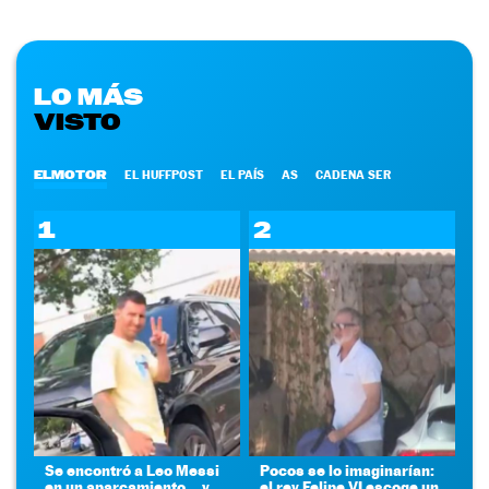
LO MÁS
VISTO
ELMOTOR
EL HUFFPOST
EL PAÍS
AS
CADENA SER
1
2
Se encontró a Leo Messi
Pocos se lo imaginarían:
en un aparcamiento... y
el rey Felipe VI escoge un