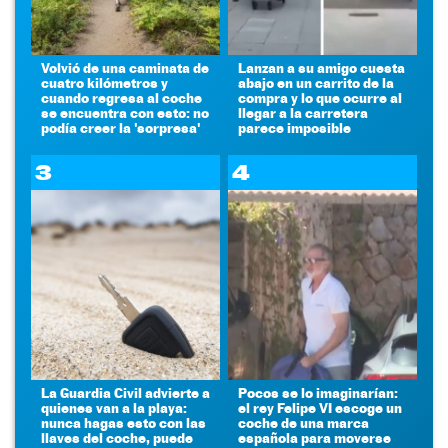
Volvió de una caminata de
Lanzan a su amigo cuesta
cuatro kilómetros y
abajo en un carrito de la
cuando regresa al coche
compra y lo que ocurre al
se encuentra con esto: no
llegar a la carretera
podía creer la 'sorpresa'
parece imposible
3
4
La Guardia Civil advierte a
Pocos se lo imaginarían:
quienes van a la playa:
el rey Felipe VI escoge un
nunca hagas esto con las
coche de una marca
llaves del coche, puede
española para moverse