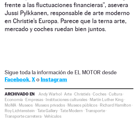
frente a las fluctuaciones financieras”, asevera
Jussi Pylkkanen, responsable de arte moderno
en Christie’s Europa. Parece que la terna arte,
mercado y coches ruedan bien juntos.
Sigue toda la información de EL MOTOR desde
Facebook
,
X
o
Instagram
ARCHIVADO EN
Andy Warhol
·
Arte
·
Christie's
·
Coches
·
Cultura
·
Economía
·
Empresas
·
Instituciones culturales
·
Martín Luther King
·
MoMA
·
Museos
·
Museos privados
·
Museos públicos
·
Richard Hamilton
·
Roy Lichtenstein
·
Tate Gallery
·
Tate Modern
·
Transporte
·
Transporte carretera
·
Vehículos