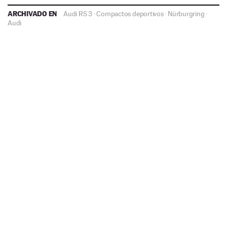
ARCHIVADO EN
Audi RS 3
·
Compactos deportivos
·
Nürburgring
·
Audi