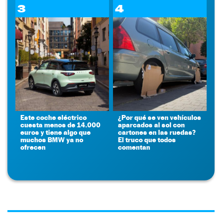
3
4
Este coche eléctrico
¿Por qué se ven vehículos
cuesta menos de 14.000
aparcados al sol con
euros y tiene algo que
cartones en las ruedas?
muchos BMW ya no
El truco que todos
ofrecen
comentan