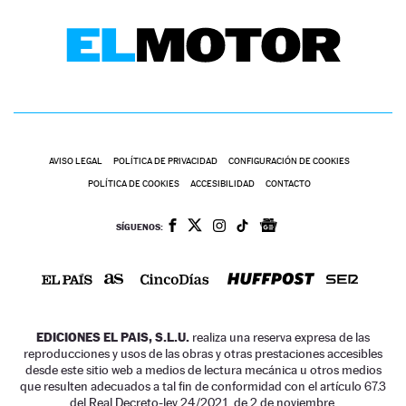
AVISO LEGAL
POLÍTICA DE PRIVACIDAD
CONFIGURACIÓN DE COOKIES
POLÍTICA DE COOKIES
ACCESIBILIDAD
CONTACTO
SÍGUENOS:
EDICIONES EL PAIS, S.L.U.
realiza una reserva expresa de las
reproducciones y usos de las obras y otras prestaciones accesibles
desde este sitio web a medios de lectura mecánica u otros medios
que resulten adecuados a tal fin de conformidad con el artículo 67.3
del Real Decreto-ley 24/2021, de 2 de noviembre.