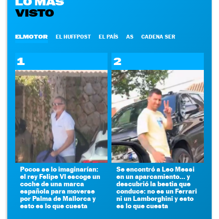
LO MÁS
VISTO
ELMOTOR
EL HUFFPOST
EL PAÍS
AS
CADENA SER
1
2
Pocos se lo imaginarían:
Se encontró a Leo Messi
el rey Felipe VI escoge un
en un aparcamiento... y
coche de una marca
descubrió la bestia que
española para moverse
conduce: no es un Ferrari
por Palma de Mallorca y
ni un Lamborghini y esto
esto es lo que cuesta
es lo que cuesta