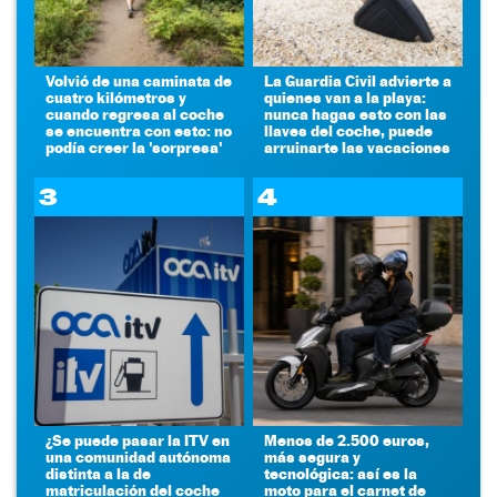
Volvió de una caminata de
La Guardia Civil advierte a
cuatro kilómetros y
quienes van a la playa:
cuando regresa al coche
nunca hagas esto con las
se encuentra con esto: no
llaves del coche, puede
podía creer la 'sorpresa'
arruinarte las vacaciones
3
4
¿Se puede pasar la ITV en
Menos de 2.500 euros,
una comunidad autónoma
más segura y
distinta a la de
tecnológica: así es la
matriculación del coche
moto para el carnet de