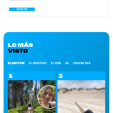
BUSCAR
LO MÁS
VISTO
ELMOTOR
EL HUFFPOST
EL PAÍS
AS
CADENA SER
1
2