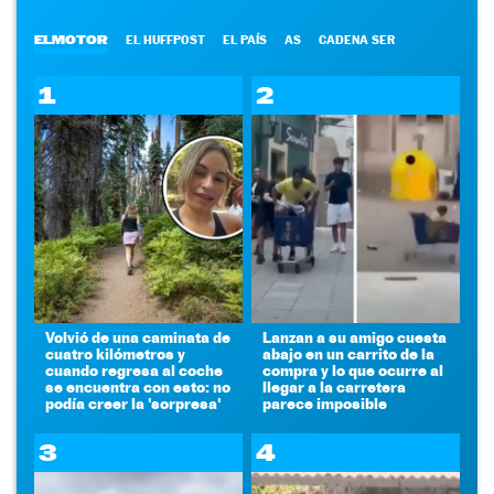
ELMOTOR
EL HUFFPOST
EL PAÍS
AS
CADENA SER
1
2
Volvió de una caminata de
Lanzan a su amigo cuesta
cuatro kilómetros y
abajo en un carrito de la
cuando regresa al coche
compra y lo que ocurre al
se encuentra con esto: no
llegar a la carretera
podía creer la 'sorpresa'
parece imposible
3
4