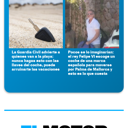
La Guardia Civil advierte a
Pocos se lo imaginarían:
quienes van a la playa:
el rey Felipe VI escoge un
nunca hagas esto con las
coche de una marca
llaves del coche, puede
española para moverse
arruinarte las vacaciones
por Palma de Mallorca y
esto es lo que cuesta