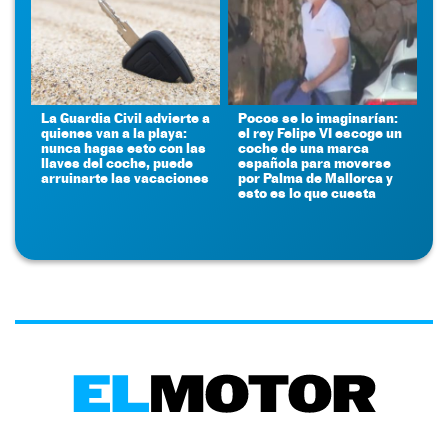
La Guardia Civil advierte a
Pocos se lo imaginarían:
quienes van a la playa:
el rey Felipe VI escoge un
nunca hagas esto con las
coche de una marca
llaves del coche, puede
española para moverse
arruinarte las vacaciones
por Palma de Mallorca y
esto es lo que cuesta