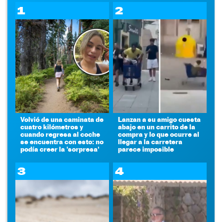
1
2
Volvió de una caminata de
Lanzan a su amigo cuesta
cuatro kilómetros y
abajo en un carrito de la
cuando regresa al coche
compra y lo que ocurre al
se encuentra con esto: no
llegar a la carretera
podía creer la 'sorpresa'
parece imposible
3
4