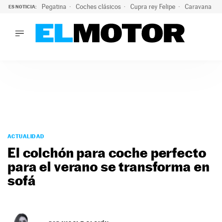
Pegatina
Coches clásicos
Cupra rey Felipe
Caravana lig
ES NOTICIA:
LO ÚLTIMO
¿Conocías esta pegatina de moda?: puede salvar tu coche d
LO ÚLTIMO
¿Conocías esta pegatina de moda?: puede salvar tu coche de
ACTUALIDAD
ELÉCTRICOS
CONDUCIR
PRUEBAS
Saltar
VIRALES
al
ACTUALIDAD
PODCAST
contenido
El colchón para coche perfecto
MOTOS
para el verano se transforma en
TECNOLOGÍA
sofá
SUPERCOCHES
MOTORTV
PREMIOS
SERVICIOS