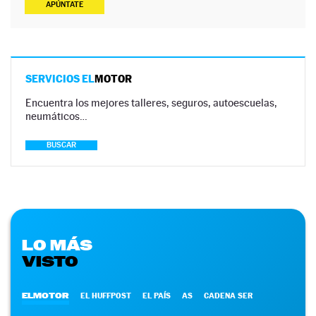
APÚNTATE
SERVICIOS EL
MOTOR
Encuentra los mejores talleres, seguros, autoescuelas,
neumáticos…
BUSCAR
LO MÁS
VISTO
ELMOTOR
EL HUFFPOST
EL PAÍS
AS
CADENA SER