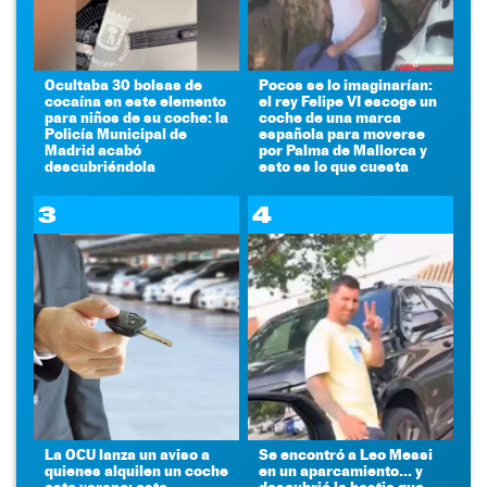
Ocultaba 30 bolsas de
Pocos se lo imaginarían:
cocaína en este elemento
el rey Felipe VI escoge un
para niños de su coche: la
coche de una marca
Policía Municipal de
española para moverse
Madrid acabó
por Palma de Mallorca y
descubriéndola
esto es lo que cuesta
3
4
La OCU lanza un aviso a
Se encontró a Leo Messi
quienes alquilen un coche
en un aparcamiento... y
este verano: este
descubrió la bestia que