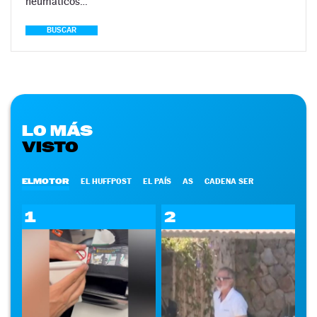
neumáticos…
BUSCAR
LO MÁS
VISTO
ELMOTOR
EL HUFFPOST
EL PAÍS
AS
CADENA SER
1
2