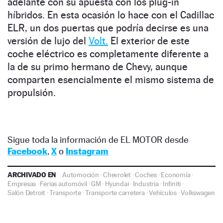
adelante con su apuesta con los plug-in
híbridos. En esta ocasión lo hace con el Cadillac
ELR, un dos puertas que podría decirse es una
versión de lujo del
Volt.
El exterior de este
coche eléctrico es completamente diferente a
la de su primo hermano de Chevy, aunque
comparten esencialmente el mismo sistema de
propulsión.
Sigue toda la información de EL MOTOR desde
Facebook
,
X
o
Instagram
ARCHIVADO EN
Automoción
·
Chevrolet
·
Coches
·
Economía
·
Empresas
·
Ferias automóvil
·
GM
·
Hyundai
·
Industria
·
Infiniti
·
Salón Detroit
·
Transporte
·
Transporte carretera
·
Vehículos
·
Volkswagen