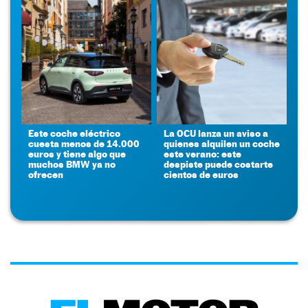
Este coche eléctrico
La OCU lanza un aviso a
cuesta menos de 14.000
quienes alquilen un coche
euros y tiene algo que
este verano: este
muchos BMW ya no
despiste puede costarte
ofrecen
cientos de euros