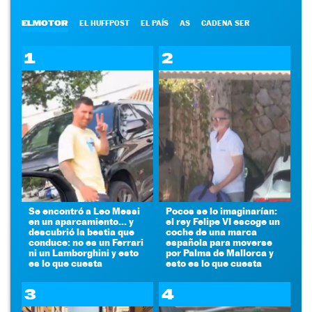
ELMOTOR
EL HUFFPOST
EL PAÍS
AS
CADENA SER
1
2
Se encontró a Leo Messi
Pocos se lo imaginarían:
en un aparcamiento... y
el rey Felipe VI escoge un
descubrió la bestia que
coche de una marca
conduce: no es un Ferrari
española para moverse
ni un Lamborghini y esto
por Palma de Mallorca y
es lo que cuesta
esto es lo que cuesta
3
4