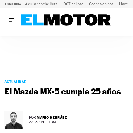
Alquilar coche Ibiza
DGT eclipse
Coches chinos
Llaves 
ES NOTICIA:
LO ÚLTIMO
Hongqi prepara su desembarco en España: SUV eléctricos c
LO ÚLTIMO
Hongqi prepara su desembarco en España: SUV eléctricos c
ACTUALIDAD
ELÉCTRICOS
CONDUCIR
PRUEBAS
Saltar
VIRALES
al
ACTUALIDAD
PODCAST
contenido
El Mazda MX-5 cumple 25 años
MOTOS
TECNOLOGÍA
SUPERCOCHES
MOTORTV
MARIO HERRÁEZ
POR
PREMIOS
22 ABR 14 - 11: 03
SERVICIOS