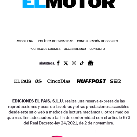
AVISO LEGAL
POLÍTICA DE PRIVACIDAD
CONFIGURACIÓN DE COOKIES
POLÍTICA DE COOKIES
ACCESIBILIDAD
CONTACTO
SÍGUENOS:
EDICIONES EL PAIS, S.L.U.
realiza una reserva expresa de las
reproducciones y usos de las obras y otras prestaciones accesibles
desde este sitio web a medios de lectura mecánica u otros medios
que resulten adecuados a tal fin de conformidad con el artículo 67.3
del Real Decreto-ley 24/2021, de 2 de noviembre.