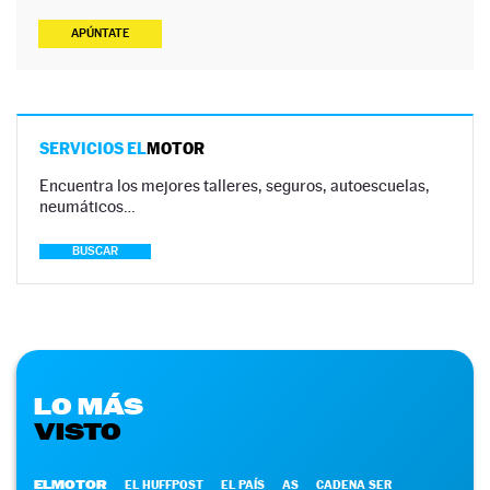
APÚNTATE
SERVICIOS EL
MOTOR
Encuentra los mejores talleres, seguros, autoescuelas,
neumáticos…
BUSCAR
LO MÁS
VISTO
ELMOTOR
EL HUFFPOST
EL PAÍS
AS
CADENA SER