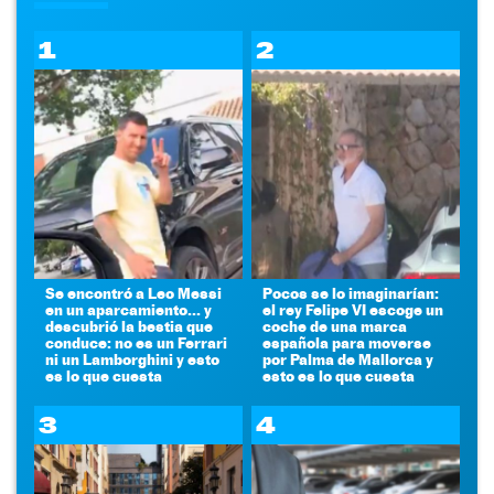
1
2
Se encontró a Leo Messi
Pocos se lo imaginarían:
en un aparcamiento... y
el rey Felipe VI escoge un
descubrió la bestia que
coche de una marca
conduce: no es un Ferrari
española para moverse
ni un Lamborghini y esto
por Palma de Mallorca y
es lo que cuesta
esto es lo que cuesta
3
4