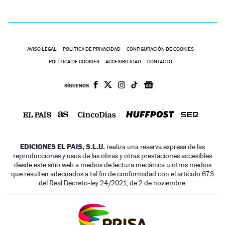
AVISO LEGAL
POLÍTICA DE PRIVACIDAD
CONFIGURACIÓN DE COOKIES
POLÍTICA DE COOKIES
ACCESIBILIDAD
CONTACTO
SÍGUENOS:
EDICIONES EL PAIS, S.L.U.
realiza una reserva expresa de las
reproducciones y usos de las obras y otras prestaciones accesibles
desde este sitio web a medios de lectura mecánica u otros medios
que resulten adecuados a tal fin de conformidad con el artículo 67.3
del Real Decreto-ley 24/2021, de 2 de noviembre.