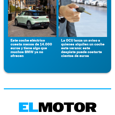
Este coche eléctrico
La OCU lanza un aviso a
cuesta menos de 14.000
quienes alquilen un coche
euros y tiene algo que
este verano: este
muchos BMW ya no
despiste puede costarte
ofrecen
cientos de euros