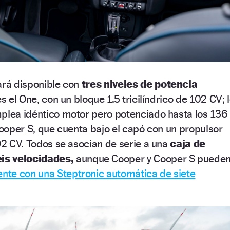
ará disponible con
tres niveles de potencia
es el One, con un bloque 1.5 tricilíndrico de 102 CV; 
mplea idéntico motor pero potenciado hasta los 136
 Cooper S, que cuenta bajo el capó con un propulsor
192 CV. Todos se asocian de serie a una
caja de
is velocidades,
aunque Cooper y Cooper S puede
te con una Steptronic automática de siete