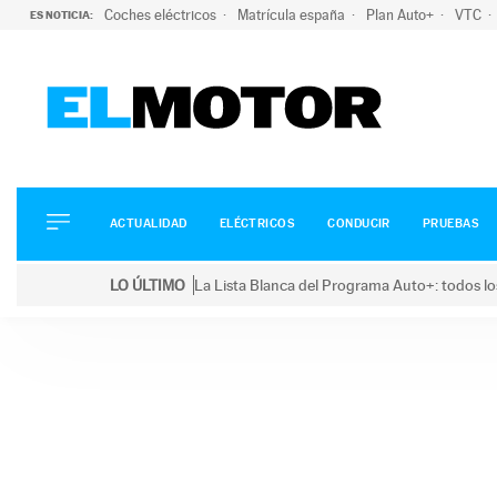
Coches eléctricos
Matrícula españa
Plan Auto+
VTC
ES NOTICIA:
ACTUALIDAD
ELÉCTRICOS
CONDUCIR
ACTUALIDAD
ELÉCTRICOS
CONDUCIR
PRUEBAS
PRUEBAS
Saltar
VIRALES
LO ÚLTIMO
La Lista Blanca del Programa Auto+: todos lo
al
PODCAST
LO ÚLTIMO
La Lista Blanca del Programa Auto+: todos los coc
contenido
MOTOS
TECNOLOGÍA
SUPERCOCHES
MOTORTV
PREMIOS
SERVICIOS