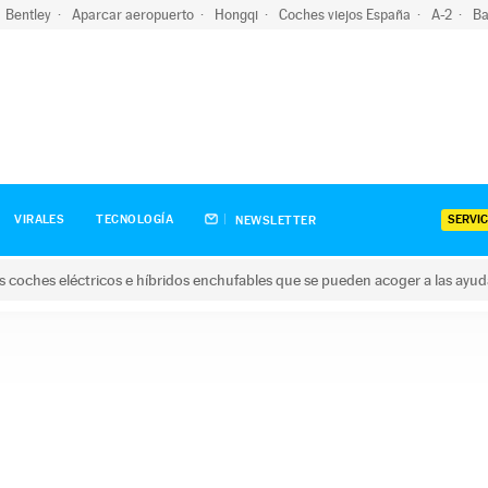
Bentley
Aparcar aeropuerto
Hongqi
Coches viejos España
A-2
Ba
SERVIC
VIRALES
TECNOLOGÍA
NEWSLETTER
s coches eléctricos e híbridos enchufables que se pueden acoger a las ayu
hes eléctricos e híbridos enchufables que se pueden acoger a la