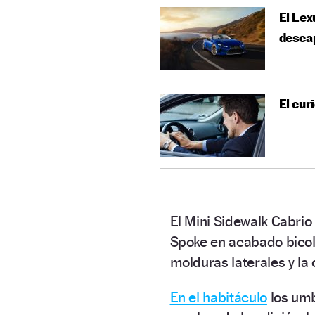
El Lex
desca
El cur
El Mini Sidewalk Cabrio
Spoke en acabado bicol
molduras laterales y la
En el habitáculo
los umb