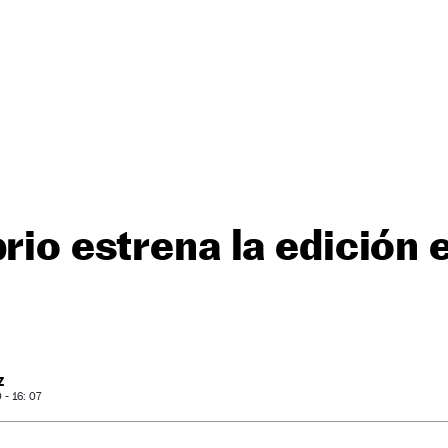
brio estrena la edición 
Z
- 16: 07