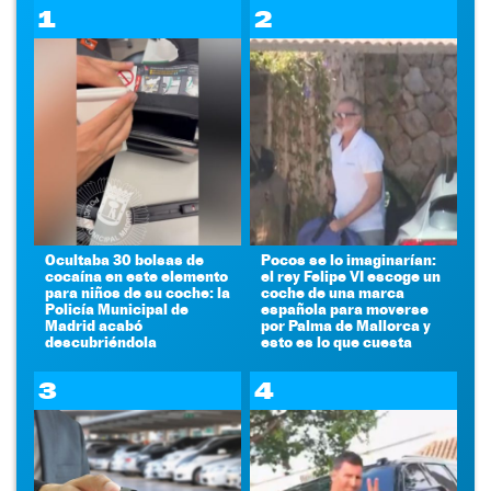
1
2
Ocultaba 30 bolsas de
Pocos se lo imaginarían:
cocaína en este elemento
el rey Felipe VI escoge un
para niños de su coche: la
coche de una marca
Policía Municipal de
española para moverse
Madrid acabó
por Palma de Mallorca y
descubriéndola
esto es lo que cuesta
3
4