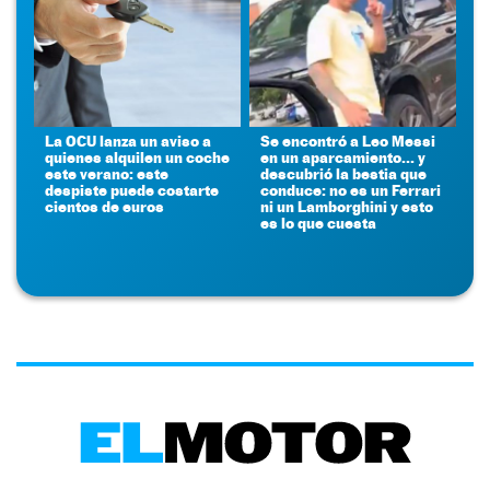
La OCU lanza un aviso a
Se encontró a Leo Messi
quienes alquilen un coche
en un aparcamiento... y
este verano: este
descubrió la bestia que
despiste puede costarte
conduce: no es un Ferrari
cientos de euros
ni un Lamborghini y esto
es lo que cuesta