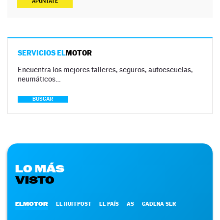
APÚNTATE
SERVICIOS EL
MOTOR
Encuentra los mejores talleres, seguros, autoescuelas,
neumáticos…
BUSCAR
LO MÁS
VISTO
ELMOTOR
EL HUFFPOST
EL PAÍS
AS
CADENA SER