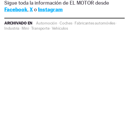
Sigue toda la información de EL MOTOR desde
Facebook
,
X
o
Instagram
ARCHIVADO EN
Automoción
·
Coches
·
Fabricantes automóviles
·
Industria
·
Mini
·
Transporte
·
Vehículos