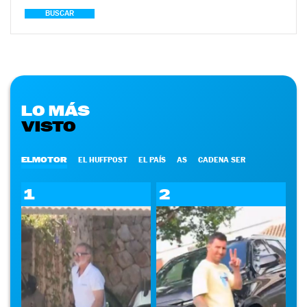
BUSCAR
LO MÁS
VISTO
ELMOTOR
EL HUFFPOST
EL PAÍS
AS
CADENA SER
1
2