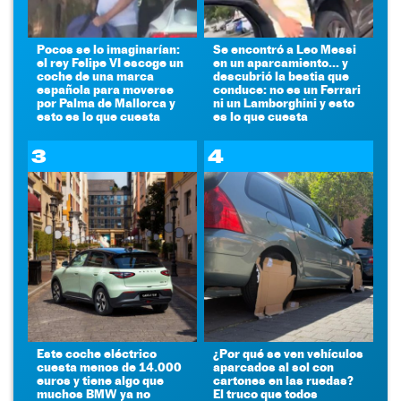
Pocos se lo imaginarían:
Se encontró a Leo Messi
el rey Felipe VI escoge un
en un aparcamiento... y
coche de una marca
descubrió la bestia que
española para moverse
conduce: no es un Ferrari
por Palma de Mallorca y
ni un Lamborghini y esto
esto es lo que cuesta
es lo que cuesta
3
4
Este coche eléctrico
¿Por qué se ven vehículos
cuesta menos de 14.000
aparcados al sol con
euros y tiene algo que
cartones en las ruedas?
muchos BMW ya no
El truco que todos