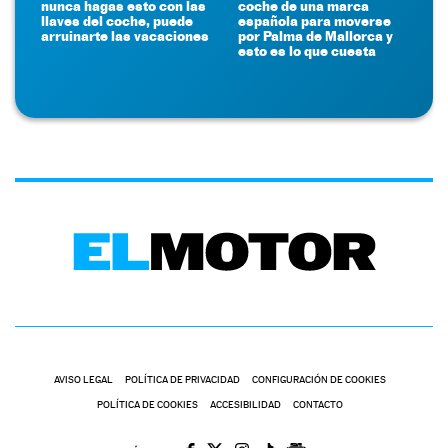
nunca hagas esto con las
coche de una marca
llaves del coche, puede
española para moverse
arruinarte las vacaciones
por Palma de Mallorca y
esto es lo que cuesta
AVISO LEGAL
POLÍTICA DE PRIVACIDAD
CONFIGURACIÓN DE COOKIES
POLÍTICA DE COOKIES
ACCESIBILIDAD
CONTACTO