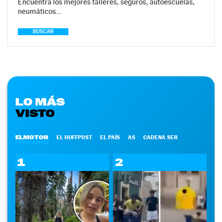
Encuentra los mejores talleres, seguros, autoescuelas,
neumáticos…
BUSCAR
LO MÁS
VISTO
ELMOTOR
EL HUFFPOST
EL PAÍS
AS
CADENA SER
1
2