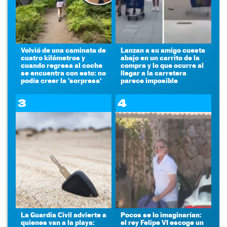
Volvió de una caminata de
Lanzan a su amigo cuesta
cuatro kilómetros y
abajo en un carrito de la
cuando regresa al coche
compra y lo que ocurre al
se encuentra con esto: no
llegar a la carretera
podía creer la 'sorpresa'
parece imposible
3
4
La Guardia Civil advierte a
Pocos se lo imaginarían:
quienes van a la playa:
el rey Felipe VI escoge un