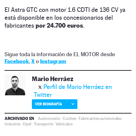
El Astra GTC con motor 1.6 CDTI de 136 CV ya
está disponible en los concesionarios del
fabricantes
por 24.700 euros
.
Sigue toda la información de EL MOTOR desde
Facebook
,
X
o
Instagram
Mario Herráez
Perfil de Mario Herráez en
Twitter
VER BIOGRAFÍA
ARCHIVADO EN
Automoción
·
Coches
·
Fabricantes automóviles
·
Industria
·
Opel
·
Transporte
·
Vehículos