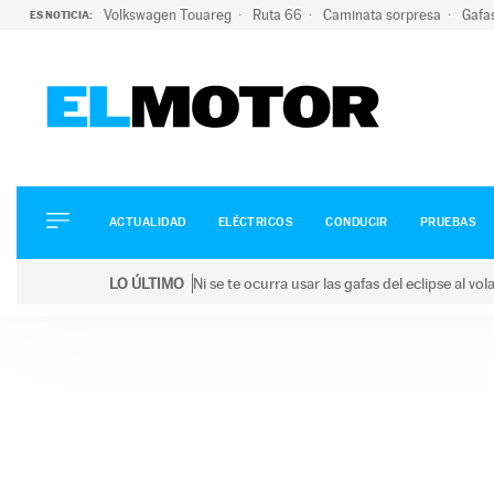
Volkswagen Touareg
Ruta 66
Caminata sorpresa
Gafa
ES NOTICIA:
ACTUALIDAD
ELÉCTRICOS
CONDUCIR
ACTUALIDAD
ELÉCTRICOS
CONDUCIR
PRUEBAS
PRUEBAS
Saltar
VIRALES
LO ÚLTIMO
Ni se te ocurra usar las gafas del eclipse al v
al
PODCAST
LO ÚLTIMO
Ni se te ocurra usar las gafas del eclipse al volant
contenido
MOTOS
TECNOLOGÍA
SUPERCOCHES
MOTORTV
PREMIOS
SERVICIOS