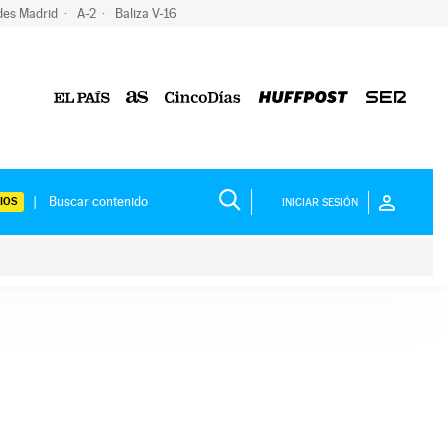
des Madrid
A-2
Baliza V-16
IOS
INICIAR SESIÓN