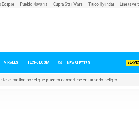
s Eclipse
Pueblo Navarra
Cupra Star Wars
Truco Hyundai
Líneas ver
SERVIC
VIRALES
TECNOLOGÍA
NEWSLETTER
olante: el motivo por el que pueden convertirse en un serio peligro
e: el motivo por el que pueden convertirse en un serio peligro